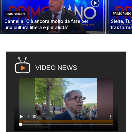
PRIMO PIANO
PRIMO PIANO
Cannella “C’è ancora molto da fare per
Sielte, T
una cultura libera e pluralista”
trasforma
VIDEO NEWS