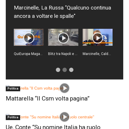
Marcinelle, La Russa "Qualcuno continua
ancora a voltare le spalle"
QuiEuropa Magazine - 8/8/2026
Blitz tra Napoli e Gioia Tauro, un arresto e 23 denunce
Marcinelle, Calderone "Il lavoro deve essere più sicuro"
Politica
Mattarella “Il Csm volta pagina”
Politica
Ue, Conte “Su nomine Italia ha ruolo