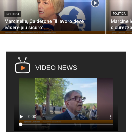
POLITICA
POLITICA
Marcinelle, Calderone “Il lavoro deve
Marcinell
essere più sicuro”
sicurezza
VIDEO NEWS