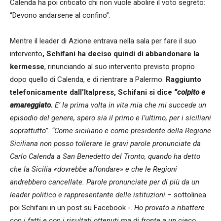
Calenda ha poi criticato chi non vuole abolire il voto segreto:
“Devono andarsene al confino”.
Mentre il leader di Azione entrava nella sala per fare il suo
intervento
, Schifani ha deciso quindi di abbandonare la
kermesse
, rinunciando al suo intervento previsto proprio
dopo quello di Calenda, e di rientrare a Palermo.
Raggiunto
telefonicamente dall’Italpress, Schifani si dice
“colpito e
amareggiato.
E’ la prima volta in vita mia che mi succede un
episodio del genere, spero sia il primo e l’ultimo, per i siciliani
soprattutto”. “Come siciliano e come presidente della Regione
Siciliana non posso tollerare le gravi parole pronunciate da
Carlo Calenda a San Benedetto del Tronto, quando ha detto
che la Sicilia «dovrebbe affondare» e che le Regioni
andrebbero cancellate. Parole pronunciate per di più da un
leader politico e rappresentante delle istituzioni
– sottolinea
poi Schifani in un post su Facebook -.
Ho provato a ribattere
con i fatti e con i risultati ottenuti ma di fronte a un cieco