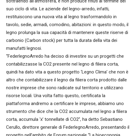
sottraendo all’atmosfera, e non produce rifiuti al termine del
suo ciclo di vita. Le aziende del legno-arredo, infatti,
restituiscono una nuova vita al legno trasformandolo in
tavolo, sedie, armadi, comodino, abitazioni: in questo modo, il
legno prolunga la sua capacità di mantenere queste riserve di
carbonio (Carbon stock) per tutta la durata della vita dei
manufatti legnosi.
“FederlegnoArredo ha deciso di investire su un progetti che
contabilizzasse la CO2 presente nel legno di filiera corta,
quindi ha dato vita a questo progetto ‘Legno Clima’ che non è
altro che contabilizzare il legno da filiera corta prodotto dalle
nostre imprese che sono radicate sul territorio e utilizzano
risorse locali. Una volta fatto questo, certificata la
piattaforma andremo a certificare le imprese, abbiamo uno
strumento che dice che la CO2 accumulata nel legno a filiera
corta, accumula ‘x’ tonnellate di CO2”, ha detto Sebastiano
Cerullo, direttore generale di FederlegnoArredo, presentando il
progetto nell’ambito de Forum nazionale “La bioecononia