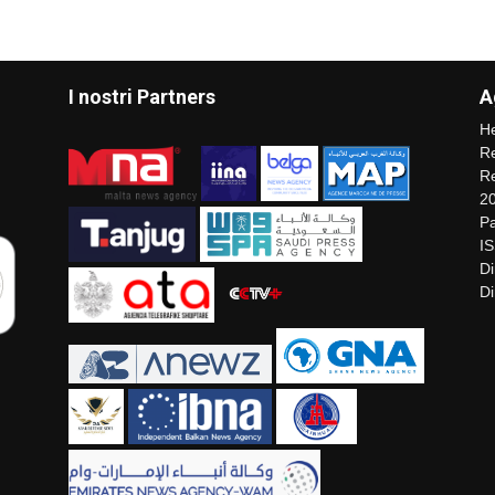
I nostri Partners
A
He
Re
Re
2
Pa
I
Di
Di