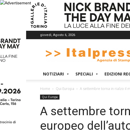
giovedì, Agosto 6, 2026
Italpress
NOTIZIARI
SPECIALI
EDIZIONI RE
Home
Qui Europa
A settembre torna in rialzo il
Qui Europa
A settembre torna
europeo dell’aut