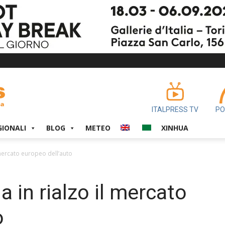
ITALPRESS TV
PO
GIONALI
BLOG
METEO
XINHUA
 mercato europeo dell’auto
 in rialzo il mercato
o