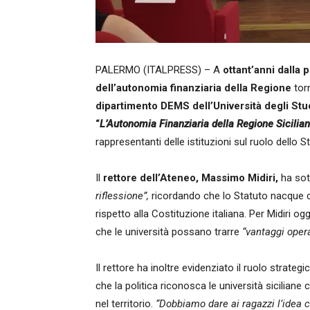
PALERMO (ITALPRESS) – A
ottant’anni dalla 
dell’autonomia finanziaria della Regione
torn
dipartimento DEMS dell’Università degli Stu
“
L’Autonomia Finanziaria della Regione Sicilian
rappresentanti delle istituzioni sul ruolo dello S
Il
rettore dell’Ateneo, Massimo Midiri,
ha sot
riflessione”,
ricordando che lo Statuto nacque
rispetto alla Costituzione italiana. Per Midiri og
che le università possano trarre
“vantaggi opera
Il rettore ha inoltre evidenziato il ruolo strateg
che la politica riconosca le università siciliane
nel territorio.
“Dobbiamo dare ai ragazzi l’idea c