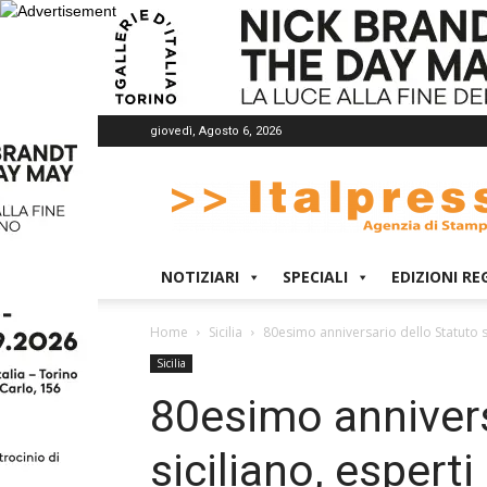
giovedì, Agosto 6, 2026
Italpress
NOTIZIARI
SPECIALI
EDIZIONI RE
Home
Sicilia
80esimo anniversario dello Statuto sic
Sicilia
80esimo annivers
siciliano, espert