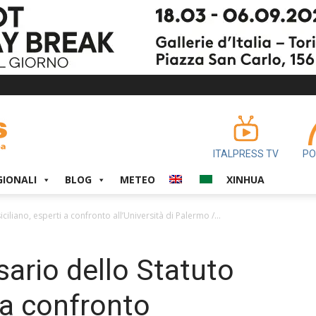
ITALPRESS TV
PO
GIONALI
BLOG
METEO
XINHUA
iliano, esperti a confronto all’Università di Palermo /...
ario dello Statuto
i a confronto