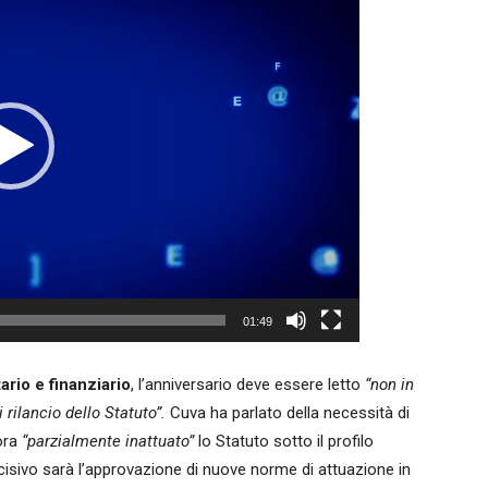
01:49
ario e finanziario
, l’anniversario deve essere letto
“non in
 rilancio dello Statuto”.
Cuva ha parlato della necessità di
ora
“parzialmente inattuato”
lo Statuto sotto il profilo
ecisivo sarà l’approvazione di nuove norme di attuazione in