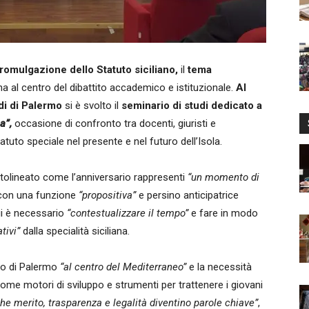
promulgazione dello Statuto siciliano,
il
tema
a al centro del dibattito accademico e istituzionale.
Al
di di Palermo
si è svolto il
seminario di studi dedicato a
a”,
occasione di confronto tra docenti, giuristi e
tatuto speciale nel presente e nel futuro dell’Isola.
tolineato come l’anniversario rappresenti
“un momento di
 con una funzione
“propositiva”
e persino anticipatrice
gi è necessario
“contestualizzare il tempo”
e fare in modo
tivi”
dalla specialità siciliana.
ico di Palermo
“al centro del Mediterraneo”
e la necessità
 come motori di sviluppo e strumenti per trattenere i giovani
he merito, trasparenza e legalità diventino parole chiave”
,