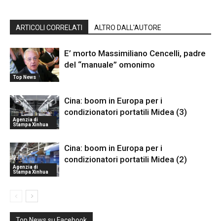
ARTICOLI CORRELATI
ALTRO DALL'AUTORE
E’ morto Massimiliano Cencelli, padre
del “manuale” omonimo
Top News
Cina: boom in Europa per i
condizionatori portatili Midea (3)
Agenzia di
Stampa Xinhua
Cina: boom in Europa per i
condizionatori portatili Midea (2)
Agenzia di
Stampa Xinhua
Top News su Facebook