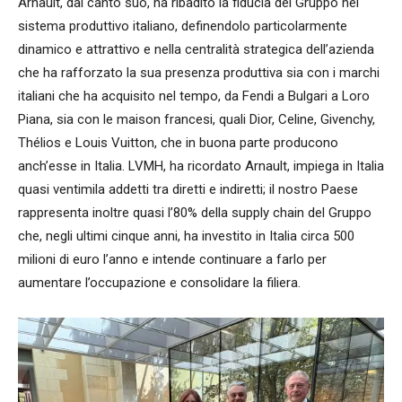
Arnault, dal canto suo, ha ribadito la fiducia del Gruppo nel
sistema produttivo italiano, definendolo particolarmente
dinamico e attrattivo e nella centralità strategica dell’azienda
che ha rafforzato la sua presenza produttiva sia con i marchi
italiani che ha acquisito nel tempo, da Fendi a Bulgari a Loro
Piana, sia con le maison francesi, quali Dior, Celine, Givenchy,
Thélios e Louis Vuitton, che in buona parte producono
anch’esse in Italia. LVMH, ha ricordato Arnault, impiega in Italia
quasi ventimila addetti tra diretti e indiretti; il nostro Paese
rappresenta inoltre quasi l’80% della supply chain del Gruppo
che, negli ultimi cinque anni, ha investito in Italia circa 500
milioni di euro l’anno e intende continuare a farlo per
aumentare l’occupazione e consolidare la filiera.