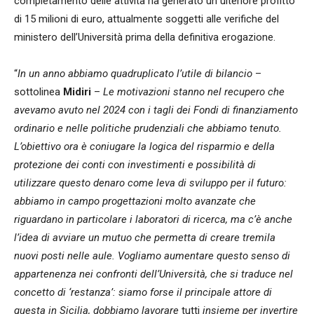
completamento delle attività ha generato un ulteriore profitto
di 15 milioni di euro, attualmente soggetti alle verifiche del
ministero dell’Università prima della definitiva erogazione.
“
In un anno abbiamo quadruplicato l’utile di bilancio
–
sottolinea
Midiri
–
Le motivazioni stanno nel recupero che
avevamo avuto nel 2024 con i tagli dei Fondi di finanziamento
ordinario e nelle politiche prudenziali che abbiamo tenuto.
L’obiettivo ora è coniugare la logica del risparmio e della
protezione dei conti con investimenti e possibilità di
utilizzare questo denaro come leva di sviluppo per il futuro:
abbiamo in campo progettazioni molto avanzate che
riguardano in particolare i laboratori di ricerca, ma c’è anche
l’idea di avviare un mutuo che permetta di creare tremila
nuovi posti nelle aule. Vogliamo aumentare questo senso di
appartenenza nei confronti dell’Università, che si traduce nel
concetto di ‘restanza’: siamo forse il principale attore di
questa in Sicilia, dobbiamo lavorare
tutti
insieme per invertire