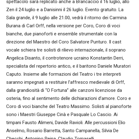
spettacolo sarà replicato anche a Brancaccio il 16 luglio, allo
Zen il 24 luglio e a Danisinni il 26 luglio. Evento gratuito. La
Sala grande, il 9 luglio alle 21.00, vedrà il ritorno dei Carmina
Burana di Carl Orff, nella versione per Coro, Coro di voci
bianche, due pianoforti e ensemble strumentale con la
direzione del Maestro del Coro Salvatore Punturo. Il cast
vocale schiera tre solisti di rilievo internazionale, il soprano
Angelica Disanto, il controtenore ucraino Konstantin Derri,
specialista del repertorio antico, e il baritono Daniele Muratori
Caputo. Insieme alle formazioni del Teatro i tre interpreti
saranno impegnati a restituire l’affresco medievale di Orff,
dalla grandiosità di “O Fortuna” alle canzoni licenziose da
osteria, fino al sentimento delle dichiarazioni d’amore. Coro e
Coro di voci bianche del Teatro Massimo. Solisti al pianoforte
sono i Maestri Giuseppe Cinà e Pasquale Lo Cascio. Ai
timpani Fausto Alimeni, Davide Ravioli. Alle percussioni Elio
Anselmo, Rosario Barretta, Santo Campanella, Silvia De
Checchi, Antonino Reina, Claudio Tomaselli.