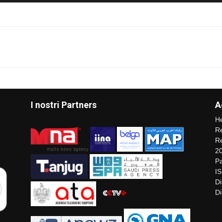
I nostri Partners
A
He
Re
Re
2
Pa
I
Di
Di