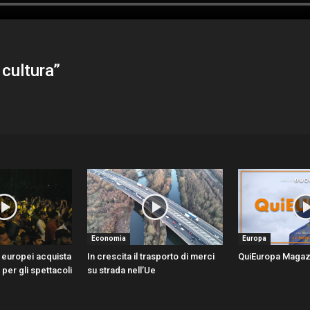
 cultura”
Economia
Europa
 europei acquista
In crescita il trasporto di merci
QuiEuropa Magaz
ti per gli spettacoli
su strada nell’Ue