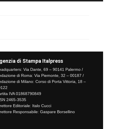
genzia di Stampa Italpress
adquarters: Via Dante, 69 – 90141 Palermo /
dazione di Roma: Via Piemonte, 32 – 00187 /
dazione di Milano: Corso di Porta Vittoria, 18 –
0122
rtita IVA 01868790849
SSN 2465-3535
rettore Editoriale: Italo Cucci
rettore Responsabile: Gaspare Borsellino