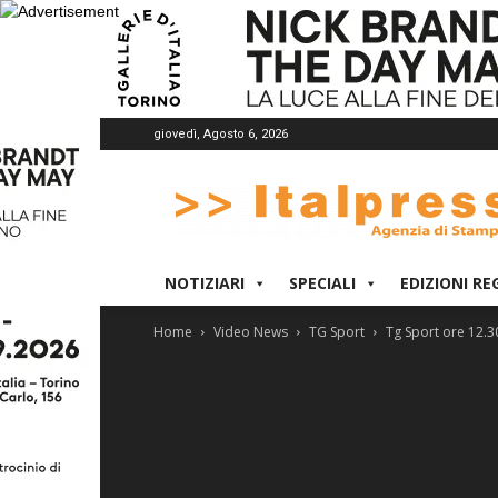
giovedì, Agosto 6, 2026
Italpress
NOTIZIARI
SPECIALI
EDIZIONI RE
Home
Video News
TG Sport
Tg Sport ore 12.3