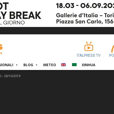
ITALPRESS TV
PO
GIONALI
BLOG
METEO
XINHUA
0 – 28/10/2019