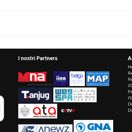
I nostri Partners
A
He
Re
Re
2
Pa
I
Di
Di