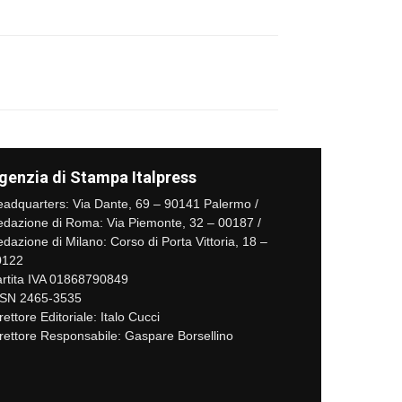
genzia di Stampa Italpress
adquarters: Via Dante, 69 – 90141 Palermo /
dazione di Roma: Via Piemonte, 32 – 00187 /
dazione di Milano: Corso di Porta Vittoria, 18 –
0122
rtita IVA 01868790849
SSN 2465-3535
rettore Editoriale: Italo Cucci
rettore Responsabile: Gaspare Borsellino