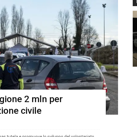
gione 2 mln per
ione civile
as tutela e promuove lo sviluppo del volontariato