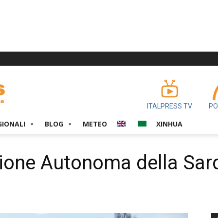
ITALPRESS TV
PO
GIONALI
BLOG
METEO
XINHUA
ione Autonoma della Sar