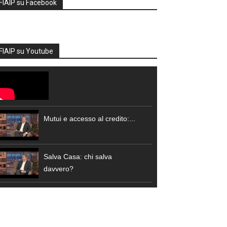
FIAIP su Facebook
FIAIP su Youtube
Mutui e accesso al credito:...
Salva Casa: chi salva
davvero?