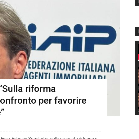
“Sulla riforma
onfronto per favorire
e”
Fiaip, Fabrizio Segalerba, sulla proposta di legge n.