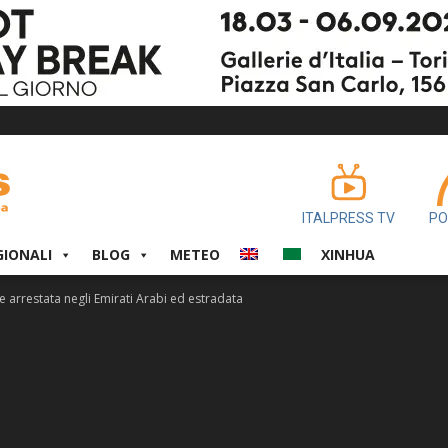
ITALPRESS TV
PO
GIONALI
BLOG
METEO
XINHUA
te arrestata negli Emirati Arabi ed estradata