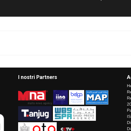
I nostri Partners
A
He
Re
Re
2
Pa
I
Di
Di