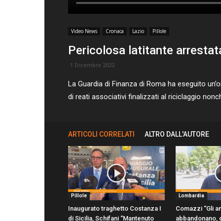
Video News
Cronaca
Lazio
Pillole
Pericolosa latitante arrestat
1 Dicembre 2022
La Guardia di Finanza di Roma ha eseguito un’ord
di reati associativi finalizzati al riciclaggio nonc
ARTICOLI CORRELATI
ALTRO DALL'AUTORE
Pillole
Lombardia
Inaugurato traghetto Costanza I
Comazzi “Gli an
di Sicilia, Schifani “Mantenuto
abbandonano, d