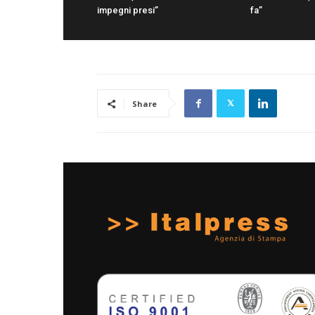
impegni presi”
fa”
Share