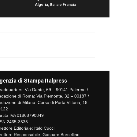
Algeria, Italia e Francia
genzia di Stampa Italpress
adquarters: Via Dante, 69 – 90141 Palermo /
dazione di Roma: Via Piemonte, 32 – 00187 /
dazione di Milano: Corso di Porta Vittoria, 18 –
0122
rtita IVA 01868790849
SSN 2465-3535
rettore Editoriale: Italo Cucci
rettore Responsabile: Gaspare Borsellino