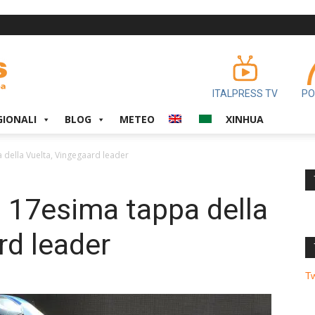
ITALPRESS TV
PO
GIONALI
BLOG
METEO
XINHUA
a della Vuelta, Vingegaard leader
la 17esima tappa della
rd leader
T