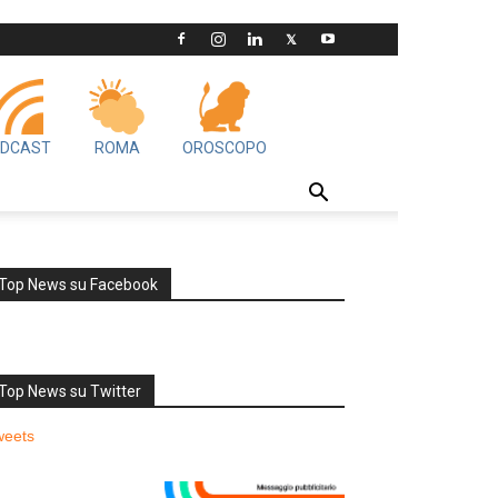
DCAST
ROMA
OROSCOPO
Top News su Facebook
Top News su Twitter
weets