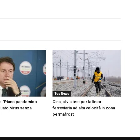
Top News
te “Piano pandemico
Cina, al via test per la linea
uato, virus senza
ferroviaria ad alta velocità in zona
”
permafrost