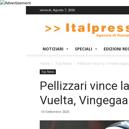
venerdì, Agosto 7, 2026
Italpress
NOTIZIARI
SPECIALI
EDIZIONI RE
Home
Top News
Pellizzari vince la 17esima tapp
Top News
Pellizzari vince 
Vuelta, Vingegaa
10 Settembre 2025