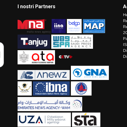
I nostri Partners
A
He
Re
Re
2
Pa
I
Di
Di