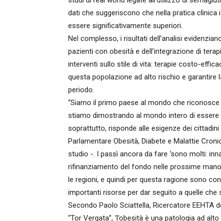
studi di real world legate all’utilizzo di semaglu
dati che suggeriscono che nella pratica clìnica 
essere significativamente superiori.
Nel complesso, i risultati dell’analisi evidenzia
pazienti con obesità e dell’integrazione di ter
interventi sullo stile di vita: terapie costo-efficac
questa popolazione ad alto rischio e garantire l
periodo.
“Siamo il primo paese al mondo che riconosce 
stiamo dimostrando al mondo intero di essere all
soprattutto, risponde alle esigenze dei cittadin
Parlamentare Obesità, Diabete e Malattie Cronic
studio -. I passì ancora da fare ‘sono molti: inn
rifinanziamento del fondo nelle prossime manov
le regioni, e quindi per questa ragione sono c
importanti risorse per dar seguito a quelle che
Secondo Paolo Sciattella, Ricercatore EEHTA de
“Tor Vergata”, ‘l’obesità è una patologia ad alto