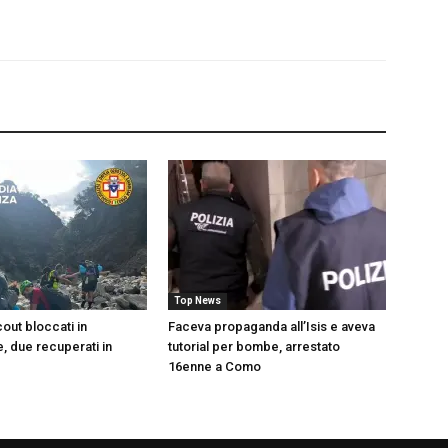
Top News
cout bloccati in
Faceva propaganda all’Isis e aveva
 due recuperati in
tutorial per bombe, arrestato
16enne a Como