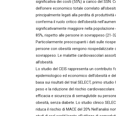
significativa dei costi (55%) a carico del SSN. C
dell’onere economico totale correlato all’obesità,
principalmente legati alla perdita di produttivit
conferma il ruolo critico dell’obesità nell’aume
significativamente maggiore nella popolazione c
85%, rispetto alle persone in sovrappeso (21-3
Particolarmente preoccupanti i dati sulle riosp
persone con obesità vengono riospedalizzate co
sovrappeso. Le malattie cardiovascolari assorbono
all’obesità.
Lo studio del CEIS rappresenta un contributo 
epidemiologico ed economico dell’obesità e delle
basa sui risultati del trial SELECT, primo stud
peso e la riduzione del rischio cardiovascolare. 
efficacia e sicurezza di semaglutide su perso
obesità, senza diabete. Lo studio clinico SEL
riduca il rischio di MACE del 20% Nell’analisi n