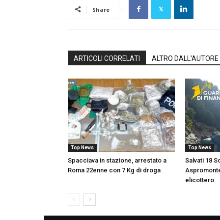
Share
ARTICOLI CORRELATI
ALTRO DALL'AUTORE
Top News
Top News
Spacciava in stazione, arrestato a
Salvati 18 S
Roma 22enne con 7 Kg di droga
Aspromonte,
elicottero