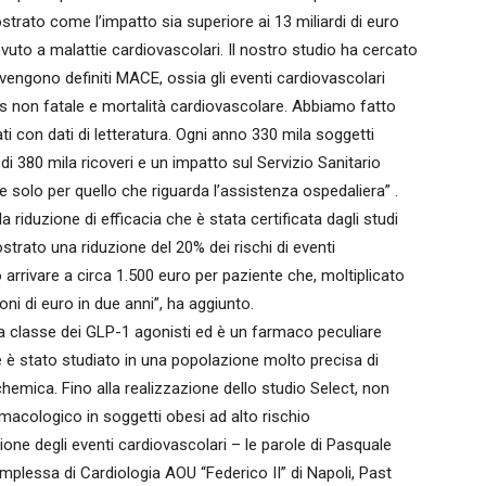
rato come l’impatto sia superiore ai 13 miliardi di euro
 dovuto a malattie cardiovascolari. Il nostro studio ha cercato
e vengono definiti MACE, ossia gli eventi cardiovascolari
tus non fatale e mortalità cardiovascolare. Abbiamo fatto
i con dati di letteratura. Ogni anno 330 mila soggetti
i 380 mila ricoveri e un impatto sul Servizio Sanitario
te solo per quello che riguarda l’assistenza ospedaliera” .
riduzione di efficacia che è stata certificata dagli studi
strato una riduzione del 20% dei rischi di eventi
arrivare a circa 1.500 euro per paziente che, moltiplicato
ioni di euro in due anni”, ha aggiunto.
a classe dei GLP-1 agonisti ed è un farmaco peculiare
he è stato studiato in una popolazione molto precisa di
hemica. Fino alla realizzazione dello studio Select, non
acologico in soggetti obesi ad alto rischio
ne degli eventi cardiovascolari – le parole di Pasquale
Complessa di Cardiologia AOU “Federico II” di Napoli, Past