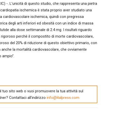
SIC) -. L’unicità di questo studio, che rappresenta una pietra
 cardiopatia ischemica è stata proprio aver studiato una
tia cardiovascolare ischemica, quindi con pregressa
ica degli arti inferiori ed obesità con un indice di massa
tide alla dose settimanale di 2.4 mg. I risultati riguardo
to rigoroso perchè il compostito di morte cardiovascolare,
oroso del 20% di riduzione di questo obiettivo primario, con
usa anche la mortalità cardiovascolare, che ovviamente
o ampio”.
l tuo sito web o vuoi promuovere la tua attività sul
tner? Contattaci all'indirizzo
info@italpress.com