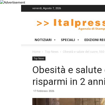
venerdì, Agosto 7, 2026
Italpress
NOTIZIARI
SPECIALI
EDIZIONI RE
Home
Top News
Obesità e salute del cuore, 550 m
Top News
Obesità e salute 
risparmi in 2 anni
17 Febbraio 2026