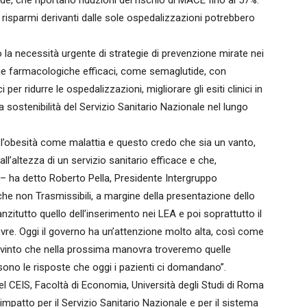
tide, che riportano riduzioni del rischio di MACE fino al 57%:
i risparmi derivanti dalle sole ospedalizzazioni potrebbero
no la necessità urgente di strategie di prevenzione mirate nei
apie farmacologiche efficaci, come semaglutide, con
i per ridurre le ospedalizzazioni, migliorare gli esiti clinici in
a sostenibilità del Servizio Sanitario Nazionale nel lungo
l’obesità come malattia e questo credo che sia un vanto,
’altezza di un servizio sanitario efficace e che,
i – ha detto Roberto Pella, Presidente Intergruppo
he non Trasmissibili, a margine della presentazione dello
anzitutto quello dell’inserimento nei LEA e poi soprattutto il
re. Oggi il governo ha un’attenzione molto alta, così come
onvinto che nella prossima manovra troveremo quelle
 sono le risposte che oggi i pazienti ci domandano”.
l CEIS, Facoltà di Economia, Università degli Studi di Roma
 impatto per il Servizio Sanitario Nazionale e per il sistema