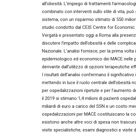
all’obesità. L’impiego di trattamenti farmacolog
combinato con interventi sullo stile di vita, pu
sistema, con un risparmio stimato di 550 milioni d
studio condotto dal CEIS Centre for Economic a
Vergatà e presentato oggi a Roma alla presenza di
discutere l’impatto dell’obesità e delle complica
Nazionale. L’analisi fornisce, per la prima volt
epidemiologico ed economico dei MACE nelle pe
derivante dall’utilizzo di opzioni terapeutiche ef
I risultati dell’analisi confermano il significat
mettendo in luce il ruolo centrale dell’obesità
per ospedalizzazioni ripetute e per l’aumento dei
il 2019 si stimano 1,4 milioni di pazienti osped
miliardi di euro a carico del SSN e un costo me
ospedalizzazioni per MACE costituiscano la compo
esistono anche altre voci di spesa non trascurab
visite specialistiche, esami diagnostici e visi