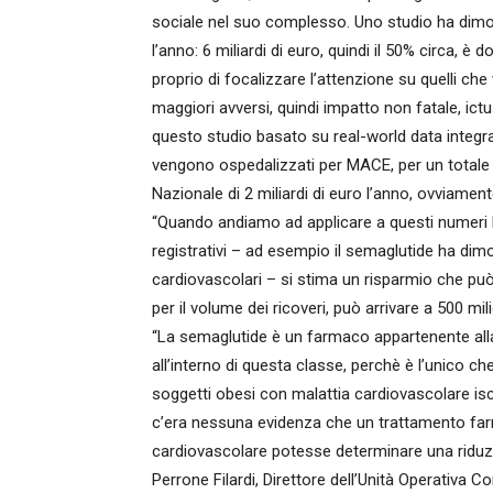
sociale nel suo complesso. Uno studio ha dimost
l’anno: 6 miliardi di euro, quindi il 50% circa, è
proprio di focalizzare l’attenzione su quelli ch
maggiori avversi, quindi impatto non fatale, ic
questo studio basato su real-world data integrat
vengono ospedalizzati per MACE, per un totale d
Nazionale di 2 miliardi di euro l’anno, ovviamen
“Quando andiamo ad applicare a questi numeri la 
registrativi – ad esempio il semaglutide ha dimo
cardiovascolari – si stima un risparmio che può 
per il volume dei ricoveri, può arrivare a 500 mil
“La semaglutide è un farmaco appartenente all
all’interno di questa classe, perchè è l’unico c
soggetti obesi con malattia cardiovascolare isc
c’era nessuna evidenza che un trattamento farm
cardiovascolare potesse determinare una riduzio
Perrone Filardi, Direttore dell’Unità Operativa 