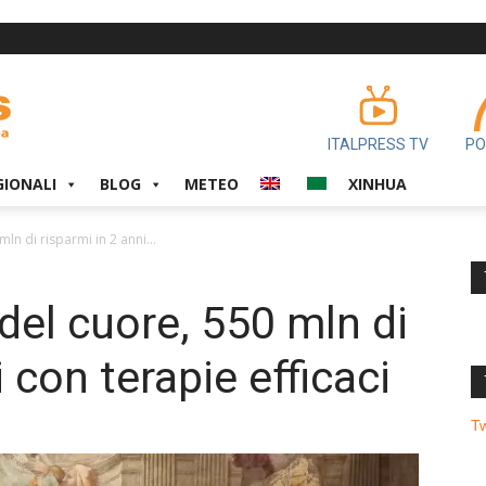
ITALPRESS TV
PO
GIONALI
BLOG
METEO
XINHUA
ln di risparmi in 2 anni...
del cuore, 550 mln di
 con terapie efficaci
T