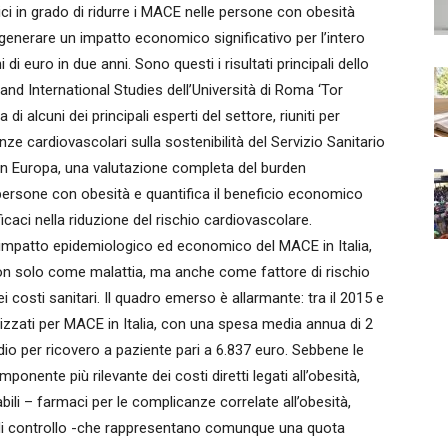
ici in grado di ridurre i MACE nelle persone con obesità
ò generare un impatto economico significativo per l’intero
i euro in due anni. Sono questi i risultati principali dello
nd International Studies dell’Università di Roma ‘Tor
 alcuni dei principali esperti del settore, riuniti per
nze cardiovascolari sulla sostenibilità del Servizio Sanitario
a in Europa, una valutazione completa del burden
rsone con obesità e quantifica il beneficio economico
ficaci nella riduzione del rischio cardiovascolare.
ivo impatto epidemiologico ed economico del MACE in Italia,
 non solo come malattia, ma anche come fattore di rischio
 costi sanitari. Il quadro emerso è allarmante: tra il 2015 e
alizzati per MACE in Italia, con una spesa media annua di 2
dio per ricovero a paziente pari a 6.837 euro. Sebbene le
nente più rilevante dei costi diretti legati all’obesità,
ili – farmaci per le complicanze correlate all’obesità,
te di controllo -che rappresentano comunque una quota