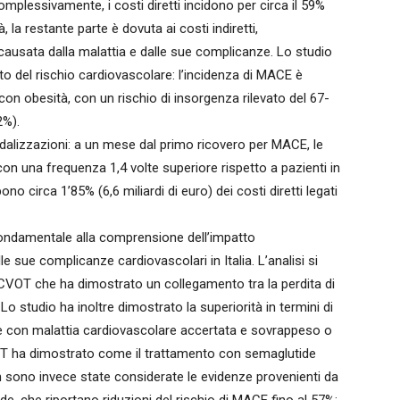
omplessivamente, i costi diretti incidono per circa il 59%
 la restante parte è dovuta ai costi indiretti,
à causata dalla malattia e dalle sue complicanze. Lo studio
nto del rischio cardiovascolare: l’incidenza di MACE è
on obesità, con un rischio di insorgenza rilevato del 67-
2%).
edalizzazioni: a un mese dal primo ricovero per MACE, le
n una frequenza 1,4 volte superiore rispetto a pazienti in
 circa 1’85% (6,6 miliardi di euro) dei costi diretti legati
fondamentale alla comprensione dell’impatto
 sue complicanze cardiovascolari in Italia. L’analisi si
io CVOT che ha dimostrato un collegamento tra la perdita di
Lo studio ha inoltre dimostrato la superiorità in termini di
ne con malattia cardiovascolare accertata e sovrappeso o
ECT ha dimostrato come il trattamento con semaglutide
on sono invece state considerate le evidenze provenienti da