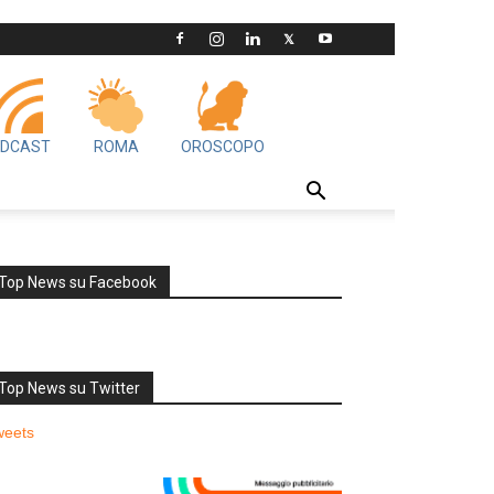
DCAST
ROMA
OROSCOPO
Top News su Facebook
Top News su Twitter
weets