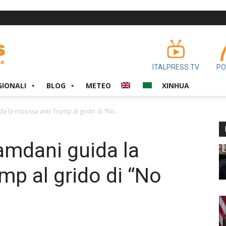
ITALPRESS TV
PO
GIONALI
BLOG
METEO
XINHUA
la riscossa anti-Trump al grido di “No...
mdani guida la
mp al grido di “No