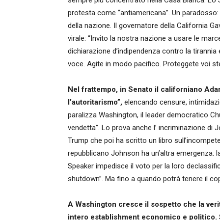
sempre più concentrato nella Casa Bianca. Lo 
protesta come “antiamericana”. Un paradosso: c
della nazione. Il governatore della California
virale: “Invito la nostra nazione a usare le ma
dichiarazione d’indipendenza contro la tirannia e
voce. Agite in modo pacifico. Proteggete voi ste
Nel frattempo, in Senato il californiano Ad
l’autoritarismo”,
elencando censure, intimidazio
paralizza Washington, il leader democratico Ch
vendetta”. Lo prova anche l’ incriminazione di J
Trump che poi ha scritto un libro sull’incompet
repubblicano Johnson ha un’altra emergenza: la
Speaker impedisce il voto per la loro declassifi
shutdown”. Ma fino a quando potrà tenere il co
A Washington cresce il sospetto che la verit
intero establishment economico e politico.