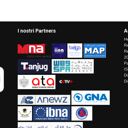
I nostri Partners
A
He
Re
Re
2
Pa
I
Di
Di