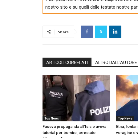
nostro sito e su quelli delle testate nostre par
Share
ARTICOLI CORRELATI
ALTRO DALL'AUTORE
Top News
Top News
Faceva propaganda all’Isis e aveva
Etna, fontan
tutorial per bombe, arrestato
voragine e vo