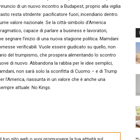
nuncio di un nuovo incontro a Budapest, proprio alla vigilia
rasto resta stridente: pacificatore fuori, incendiario dentro.
sume valore nazionale. Se la città-simbolo d’America
ragmatico, capace di parlare a business e lavoratori,
ebbe segnare l’inizio di una nuova stagione politica. Mamdani
romesse verificabili. Vuole essere giudicato su quello, non
ario del trumpismo, che prospera alimentando lo scontro
uove di nuovo. Abbandona la rabbia per le idee semplici,
amdani, non sarà solo la sconfitta di Cuomo – e di Trump
per l’America, riassunta in un valore che è anche una
sempre attuale: No Kings.
l tuo sito web o vuoi promuovere la tua attività sul