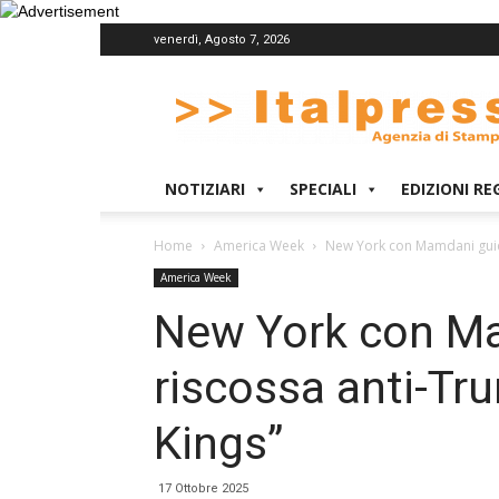
venerdì, Agosto 7, 2026
Italpress
NOTIZIARI
SPECIALI
EDIZIONI RE
Home
America Week
New York con Mamdani guida 
America Week
New York con Ma
riscossa anti-Tru
Kings”
17 Ottobre 2025