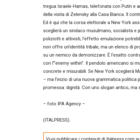
tregua Israele-Hamas, telefonata con Putin e an
della visita di Zelensky alla Casa Bianca. Il cont
Ed è qui che la corsa elettorale a New York as
sceglierà un sindaco musulmano, socialista e p
poliziotti e attivisti, l’effetto emulazione potr
non offre un’identità tribale, ma un elenco di p
su un nemico da demonizzare. È l’esatto contr
con l'”enemy within”. Il pendolo americano si m
concrete e misurabili. Se New York sceglierà M
– ma l’inizio di una nuova grammatica politica 
promessa: dignità. Con uno slogan antico, ma 
– foto IPA Agency –
(ITALPRESS).
Vuoi pubblicare i contenuti di Italpress.com su