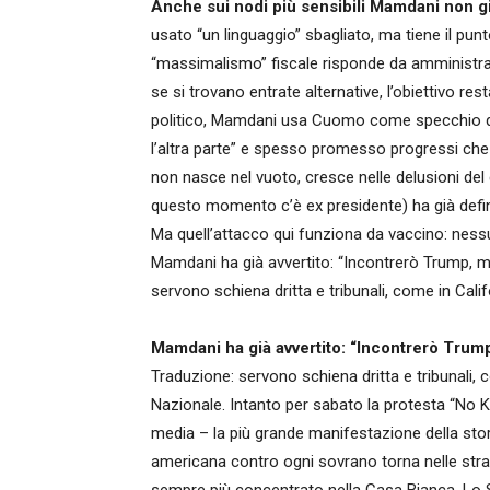
Anche sui nodi più sensibili Mamdani non g
usato “un linguaggio” sbagliato, ma tiene il punt
“massimalismo” fiscale risponde da amministrat
se si trovano entrate alternative, l’obiettivo res
politico, Mamdani usa Cuomo come specchio di
l’altra parte” e spesso promesso progressi che 
non nasce nel vuoto, cresce nelle delusioni del
questo momento c’è ex presidente) ha già defin
Ma quell’attacco qui funziona da vaccino: nes
Mamdani ha già avvertito: “Incontrerò Trump, ma
servono schiena dritta e tribunali, come in Calif
Mamdani ha già avvertito: “Incontrerò Trump,
Traduzione: servono schiena dritta e tribunali, c
Nazionale. Intanto per sabato la protesta “No Ki
media – la più grande manifestazione della stor
americana contro ogni sovrano torna nelle stra