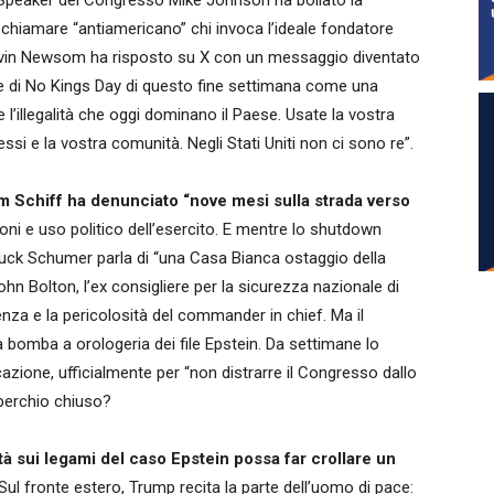
Speaker del Congresso Mike Johnson ha bollato la
hiamare “antiamericano” chi invoca l’ideale fondatore
 Gavin Newsom ha risposto su X con un messaggio diventato
rce di No Kings Day di questo fine settimana come una
 l’illegalità che oggi dominano il Paese. Usate la vostra
ssi e la vostra comunità. Negli Stati Uniti non ci sono re”.
am Schiff ha denunciato “nove mesi sulla strada verso
ni e uso politico dell’esercito. E mentre lo shutdown
uck Schumer parla di “una Casa Bianca ostaggio della
ohn Bolton, l’ex consigliere per la sicurezza nazionale di
enza e la pericolosità del commander in chief. Ma il
 bomba a orologeria dei file Epstein. Da settimane lo
cazione, ufficialmente per “non distrarre il Congresso dallo
perchio chiuso?
à sui legami del caso Epstein possa far crollare un
Sul fronte estero, Trump recita la parte dell’uomo di pace: