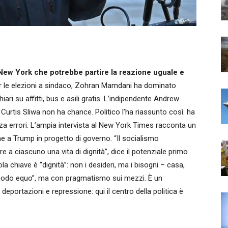
New York che potrebbe partire la reazione uguale e
per le elezioni a sindaco, Zohran Mamdani ha dominato
ri su affitti, bus e asili gratis. L’indipendente Andrew
 Curtis Sliwa non ha chance. Politico l’ha riassunto così: ha
a errori. L’ampia intervista al New York Times racconta un
e a Trump in progetto di governo. “Il socialismo
e a ciascuno una vita di dignità”, dice il potenziale primo
 chiave è “dignità”: non i desideri, ma i bisogni – casa,
in modo equo”, ma con pragmatismo sui mezzi. È un
deportazioni e repressione: qui il centro della politica è