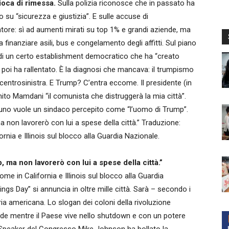
ioca di rimessa.
Sulla polizia riconosce che in passato ha
o su “sicurezza e giustizia”. E sulle accuse di
ore: sì ad aumenti mirati su top 1% e grandi aziende, ma
ta finanziare asili, bus e congelamento degli affitti. Sul piano
 un certo establishment democratico che ha “creato
poi ha rallentato. È la diagnosi che mancava: il trumpismo
 centrosinistra. E Trump? C’entra eccome. Il presidente (in
ito Mamdani “il comunista che distruggerà la mia città”.
suno vuole un sindaco percepito come “l’uomo di Trump”.
 non lavorerò con lui a spese della città.” Traduzione:
ornia e Illinois sul blocco alla Guardia Nazionale.
 ma non lavorerò con lui a spese della città.”
ome in California e Illinois sul blocco alla Guardia
ngs Day” si annuncia in oltre mille città. Sarà – secondo i
ia americana. Lo slogan dei coloni della rivoluzione
de mentre il Paese vive nello shutdown e con un potere