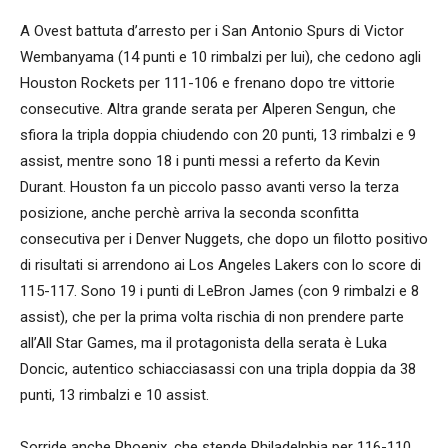
A Ovest battuta d’arresto per i San Antonio Spurs di Victor
Wembanyama (14 punti e 10 rimbalzi per lui), che cedono agli
Houston Rockets per 111-106 e frenano dopo tre vittorie
consecutive. Altra grande serata per Alperen Sengun, che
sfiora la tripla doppia chiudendo con 20 punti, 13 rimbalzi e 9
assist, mentre sono 18 i punti messi a referto da Kevin
Durant. Houston fa un piccolo passo avanti verso la terza
posizione, anche perchè arriva la seconda sconfitta
consecutiva per i Denver Nuggets, che dopo un filotto positivo
di risultati si arrendono ai Los Angeles Lakers con lo score di
115-117. Sono 19 i punti di LeBron James (con 9 rimbalzi e 8
assist), che per la prima volta rischia di non prendere parte
all’All Star Games, ma il protagonista della serata è Luka
Doncic, autentico schiacciasassi con una tripla doppia da 38
punti, 13 rimbalzi e 10 assist.
Sorride anche Phoenix, che stende Philadelphia per 116-110,