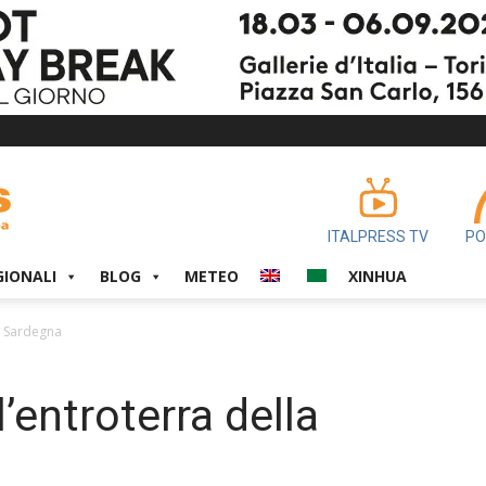
ITALPRESS TV
PO
GIONALI
BLOG
METEO
XINHUA
la Sardegna
l’entroterra della