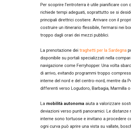
Per scoprire l’entroterra è utile pianificare con
richiede tempi adeguati, soprattutto se si desi
principali direttrici costiere. Arrivare con il 
costruire un itinerario flessibile, fermarsi nei b
troppo dagli orari dei mezzi pubblici.
La prenotazione dei
traghetti per la Sardegna
pu
disponibile su portali specializzati nella compa
navigazione come Ferryhopper. Una volta sbarca
di arrivo, evitando programmi troppo compress
interne del nord e del centro-nord, mentre da P
differenti verso Logudoro, Barbagia, Marmilla o 
La
mobilità autonoma
aiuta a valorizzare sost
deviazioni verso punti panoramici. Le distanze 
interne sono tortuose e invitano a procedere co
ogni curva può aprire una vista su vallate, bosch