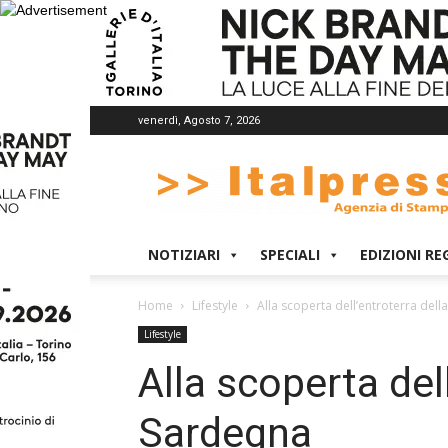
venerdì, Agosto 7, 2026
Italpress
NOTIZIARI
SPECIALI
EDIZIONI RE
Home
Lifestyle
Alla scoperta dell’entroterra del
Lifestyle
Alla scoperta del
Sardegna