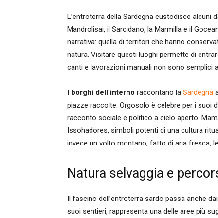
L’entroterra della Sardegna custodisce alcuni dei 
Mandrolisai, il Sarcidano, la Marmilla e il Goce
narrativa: quella di territori che hanno conserv
natura. Visitare questi luoghi permette di entrar
canti e lavorazioni manuali non sono semplici att
I
borghi dell’interno
raccontano la
Sardegna
a
piazze raccolte. Orgosolo è celebre per i suoi d
racconto sociale e politico a cielo aperto. Ma
Issohadores, simboli potenti di una cultura rit
invece un volto montano, fatto di aria fresca, le
Natura selvaggia e percors
Il fascino dell’entroterra sardo passa anche dai
suoi sentieri, rappresenta una delle aree più 