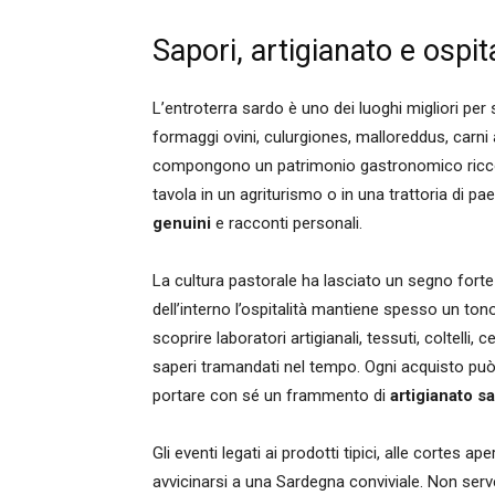
Sapori, artigianato e ospita
L’entroterra sardo è uno dei luoghi migliori per s
formaggi ovini, culurgiones, malloreddus, carni a
compongono un patrimonio gastronomico ricco, le
tavola in un agriturismo o in una trattoria di p
genuini
e racconti personali.
La cultura pastorale ha lasciato un segno forte
dell’interno l’ospitalità mantiene spesso un ton
scoprire laboratori artigianali, tessuti, coltelli,
saperi tramandati nel tempo. Ogni acquisto pu
portare con sé un frammento di
artigianato s
Gli eventi legati ai prodotti tipici, alle cortes a
avvicinarsi a una Sardegna conviviale. Non serv