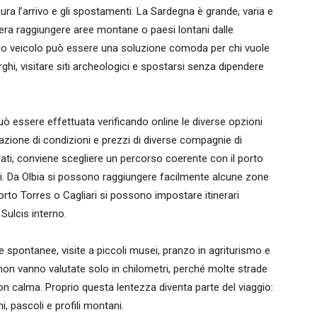
 cura l’arrivo e gli spostamenti. La Sardegna è grande, varia e
dera raggiungere aree montane o paesi lontani dalle
proprio veicolo può essere una soluzione comoda per chi vuole
orghi, visitare siti archeologici e spostarsi senza dipendere
ò essere effettuata verificando online le diverse opzioni
razione di condizioni e prezzi di diverse compagnie di
ti, conviene scegliere un percorso coerente con il porto
i. Da Olbia si possono raggiungere facilmente alcune zone
orto Torres o Cagliari si possono impostare itinerari
Sulcis interno.
e spontanee, visite a piccoli musei, pranzo in agriturismo e
non vanno valutate solo in chilometri, perché molte strade
n calma. Proprio questa lentezza diventa parte del viaggio:
i, pascoli e profili montani.