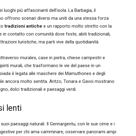
luoghi più affascinanti dell’isola. La Barbagia, il
ano offrono scenari diversi ma uniti da una stessa forza
ato
tradizioni antiche
e un rapporto molto stretto con la
e in contatto con comunità dove feste, abiti tradizionali,
razioni turistiche, ma parti vive della quotidianità.
ttraverso murales, case in pietra, chiese campestri e
ipinti murali, che trasformano le vie del paese in un
moiada è legata alle maschere dei Mamuthones e degli
uale ancora molto sentita. Aritzo, Tonara e Gavoi mostrano
gno, dolci tradizionali e paesaggi verdi.
i lenti
 suoi paesaggi naturali. Il Gennargentu, con le sue cime e i
suggestive per chi ama camminare, osservare panorami ampi