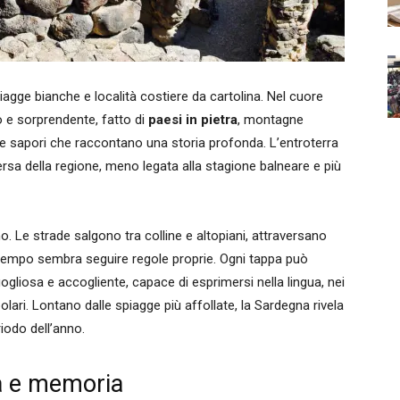
iagge bianche e località costiere da cartolina. Nel cuore
o e sorprendente, fatto di
paesi in pietra
, montagne
to e sapori che raccontano una storia profonda. L’entroterra
sa della regione, meno legata alla stagione balneare e più
o. Le strade salgono tra colline e altopiani, attraversano
 il tempo sembra seguire regole proprie. Ogni tappa può
ogliosa e accogliente, capace di esprimersi nella lingua, nei
polari. Lontano dalle spiagge più affollate, la Sardegna rivela
iodo dell’anno.
ra e memoria