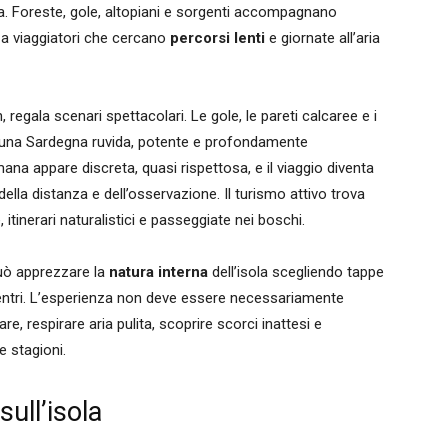
ra. Foreste, gole, altopiani e sorgenti accompagnano
e a viaggiatori che cercano
percorsi lenti
e giornate all’aria
egala scenari spettacolari. Le gole, le pareti calcaree e i
no una Sardegna ruvida, potente e profondamente
na appare discreta, quasi rispettosa, e il viaggio diventa
 della distanza e dell’osservazione. Il turismo attivo trova
, itinerari naturalistici e passeggiate nei boschi.
uò apprezzare la
natura interna
dell’isola scegliendo tappe
 centri. L’esperienza non deve essere necessariamente
, respirare aria pulita, scoprire scorci inattesi e
e stagioni.
ull’isola