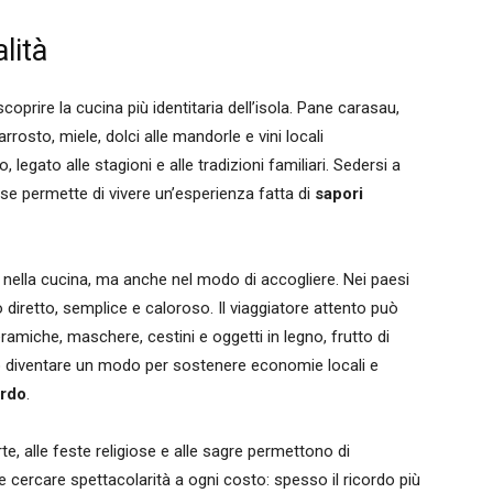
lità
coprire la cucina più identitaria dell’isola. Pane carasau,
rrosto, miele, dolci alle mandorle e vini locali
gato alle stagioni e alle tradizioni familiari. Sedersi a
aese permette di vivere un’esperienza fatta di
sapori
 nella cucina, ma anche nel modo di accogliere. Nei paesi
o diretto, semplice e caloroso. Il viaggiatore attento può
 ceramiche, maschere, cestini e oggetti in legno, frutto di
ò diventare un modo per sostenere economie locali e
ardo
.
perte, alle feste religiose e alle sagre permettono di
e cercare spettacolarità a ogni costo: spesso il ricordo più