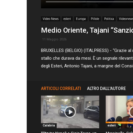
Video News
esteri
Europa
Pillole
Politica
Videonew
Medio Oriente, Tajani “Sanzi
11 Maggio 2026
BRUXELLES (BELGIO) (ITALPRESS) - “Grazie al ra
stallo che durava da mesi. È un segnale rilevant
degli Esteri, Antonio Tajani, a margine del Consigl
ARTICOLI CORRELATI
ALTRO DALL'AUTORE
Calabria
esteri