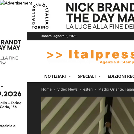
sabato, Agosto 8, 2026
Italpress
NOTIZIARI
SPECIALI
EDIZIONI RE
Home
Video News
esteri
Medio Oriente, Tajan