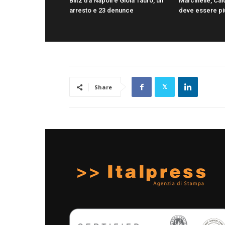
Blitz tra Napoli e Gioia Tauro, un
Marcinelle, Cal
arresto e 23 denunce
deve essere pi
Share