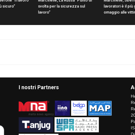
derone “Il lavoro
Marcinelle, La Russa “Punto di
Marcinelle, Sbern
ù sicuro”
svolta per la sicurezza sul
lavoratori è il pi
lavoro”
omaggio alle vitt
I nostri Partners
A
He
Re
Re
2
Pa
I
Di