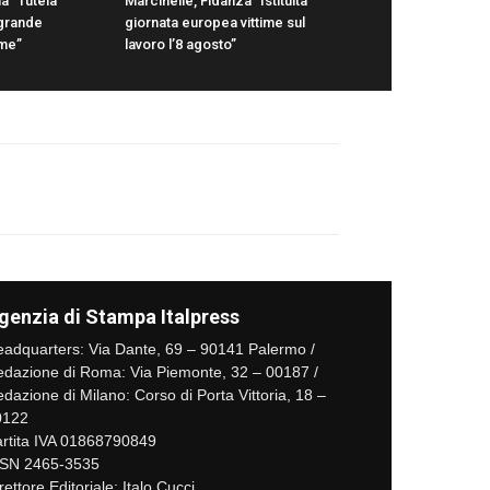
a “Tutela
Marcinelle, Fidanza “Istituita
ù grande
giornata europea vittime sul
ime”
lavoro l’8 agosto”
genzia di Stampa Italpress
adquarters: Via Dante, 69 – 90141 Palermo /
dazione di Roma: Via Piemonte, 32 – 00187 /
dazione di Milano: Corso di Porta Vittoria, 18 –
0122
rtita IVA 01868790849
SSN 2465-3535
rettore Editoriale: Italo Cucci