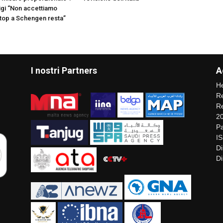
gi “Non accettiamo
stop a Schengen resta”
I nostri Partners
A
He
Re
Re
2
Pa
I
Di
Di