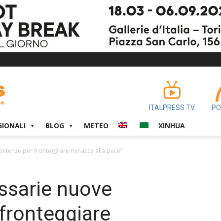
ITALPRESS TV
PO
GIONALI
BLOG
METEO
XINHUA
etenze per fronteggiare minacce alla pace”
ssarie nuove
fronteggiare