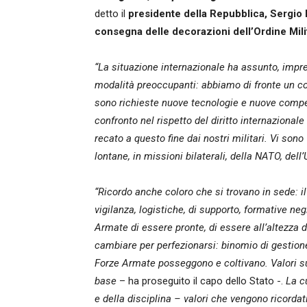
detto il
presidente della Repubblica, Sergio M
consegna delle decorazioni dell’Ordine Milit
“La situazione internazionale ha assunto, impre
modalità preoccupanti: abbiamo di fronte un co
sono richieste nuove tecnologie e nuove compe
confronto nel rispetto del diritto internazionale
recato a questo fine dai nostri militari. Vi sono
lontane, in missioni bilaterali, della NATO, dell
“Ricordo anche coloro che si trovano in sede: il
vigilanza, logistiche, di supporto, formative ne
Armate di essere pronte, di essere all’altezza d
cambiare per perfezionarsi: binomio di gestione
Forze Armate posseggono e coltivano. Valori su
base
– ha proseguito il capo dello Stato -.
La cu
e della disciplina – valori che vengono ricorda