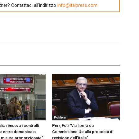
tner? Contattaci all'indirizzo
info@italpress.com
Politica
lia rimuova i controlli
Pnrr, Foti “Via libera da
ere entro domenica o
Commissione Ue alla proposta di
 misure proporzionate”.
revisione dell’Italia”