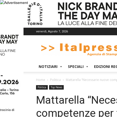
venerdì, Agosto 7, 2026
Italpress
NOTIZIARI
SPECIALI
EDIZIONI RE
Home
Politica
Mattarella “Necessarie nuove comp
Politica
Top News
Mattarella “Nece
competenze per 