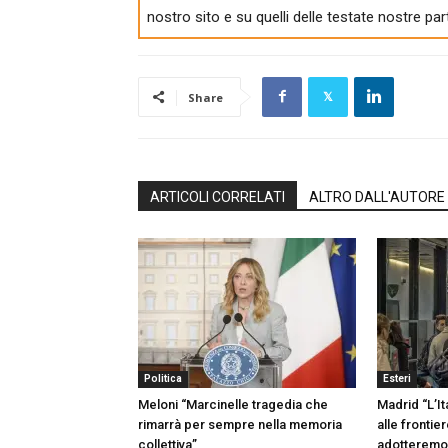
nostro sito e su quelli delle testate nostre par
Share
ARTICOLI CORRELATI
ALTRO DALL'AUTORE
Politica
Esteri
Meloni “Marcinelle tragedia che
Madrid “L’Ita
rimarrà per sempre nella memoria
alle fronti
collettiva”
adotteremo