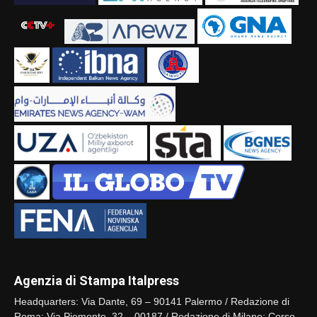
Agenzia di Stampa Italpress
Headquarters: Via Dante, 69 – 90141 Palermo / Redazione di
Roma: Via Piemonte, 32 – 00187 / Redazione di Milano: Corso