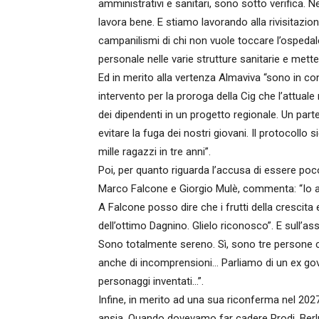
amministrativi e sanitari, sono sotto verifica. N
lavora bene. E stiamo lavorando alla rivisitazio
campanilismi di chi non vuole toccare l’ospedale
personale nelle varie strutture sanitarie e mett
Ed in merito alla vertenza Almaviva “sono in co
intervento per la proroga della Cig che l’attual
dei dipendenti in un progetto regionale. Un part
evitare la fuga dei nostri giovani. Il protocoll
mille ragazzi in tre anni”.
Poi, per quanto riguarda l’accusa di essere poco
Marco Falcone e Giorgio Mulè, commenta: “Io as
A Falcone posso dire che i frutti della cresci
dell’ottimo Dagnino. Glielo riconosco”. E sull’as
Sono totalmente sereno. Sì, sono tre persone ch
anche di incomprensioni… Parliamo di un ex gov
personaggi inventati…”.
Infine, in merito ad una sua riconferma nel 2027
ansia. Quando dovevamo far cadere Prodi, Berlu