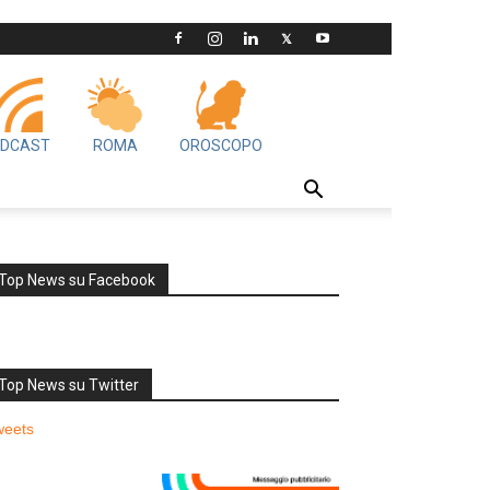
DCAST
ROMA
OROSCOPO
Top News su Facebook
Top News su Twitter
weets