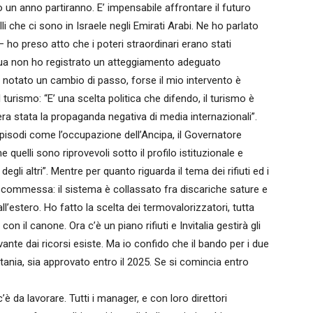
ro un anno partiranno. E’ impensabile affrontare il futuro
i che ci sono in Israele negli Emirati Arabi. Ne ho parlato
 – ho preso atto che i poteri straordinari erano stati
sua non ho registrato un atteggiamento adeguato
o notato un cambio di passo, forse il mio intervento è
il turismo: “E’ una scelta politica che difendo, il turismo è
a stata la propaganda negativa di media internazionali”.
pisodi come l’occupazione dell’Ancipa, il Governatore
uelli sono riprovevoli sotto il profilo istituzionale e
egli altri”. Mentre per quanto riguarda il tema dei rifiuti ed i
 scommessa: il sistema è collassato fra discariche sature e
l’estero. Ho fatto la scelta dei termovalorizzatori, tutta
on il canone. Ora c’è un piano rifiuti e Invitalia gestirà gli
ivante dai ricorsi esiste. Ma io confido che il bando per i due
tania, sia approvato entro il 2025. Se si comincia entro
c’è da lavorare. Tutti i manager, e con loro direttori