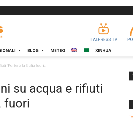
ITALPRESS TV
PO
GIONALI
BLOG
METEO
XINHUA
uti “Porterò la Sicilia fuori...
ni su acqua e rifiuti
a fuori
T