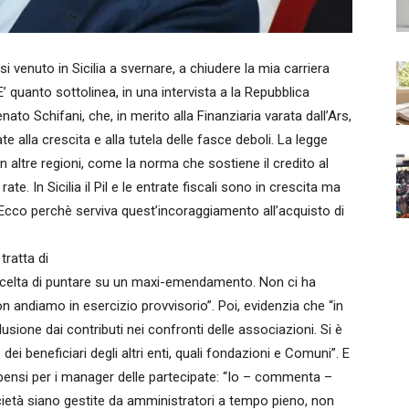
enuto in Sicilia a svernare, a chiudere la mia carriera
’ quanto sottolinea, in una intervista a la Repubblica
nato Schifani, che, in merito alla Finanziaria varata dall’Ars,
e alla crescita e alla tutela delle fasce deboli. La legge
n altre regioni, come la norma che sostiene il credito al
e. In Sicilia il Pil e le entrate fiscali sono in crescita ma
 Ecco perchè serviva quest’incoraggiamento all’acquisto di
 tratta di
a scelta di puntare su un maxi-emendamento. Non ci ha
 andiamo in esercizio provvisorio”. Poi, evidenzia che “in
usione dai contributi nei confronti delle associazioni. Si è
dei beneficiari degli altri enti, quali fondazioni e Comuni”. E
mpensi per i manager delle partecipate: “Io – commenta –
cietà siano gestite da amministratori a tempo pieno, non