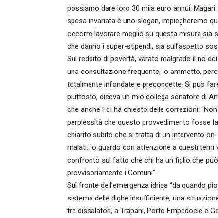
possiamo dare loro 30 mila euro annui. Magari 
spesa invariata è uno slogan, impiegheremo qu
occorre lavorare meglio su questa misura sia 
che danno i super-stipendi, sia sull’aspetto sos
Sul reddito di povertà, varato malgrado il no dei
una consultazione frequente, lo ammetto, per
totalmente infondate e preconcette. Si può far
piuttosto, diceva un mio collega senatore di An
che anche FdI ha chiesto delle correzioni: “Non 
perplessità che questo provvedimento fosse la 
chiarito subito che si tratta di un intervento o
malati. Io guardo con attenzione a questi temi vis
confronto sul fatto che chi ha un figlio che può
provvisoriamente i Comuni”.
Sul fronte dell’emergenza idrica “da quando pio
sistema delle dighe insufficiente, una situazio
tre dissalatori, a Trapani, Porto Empedocle e Gel