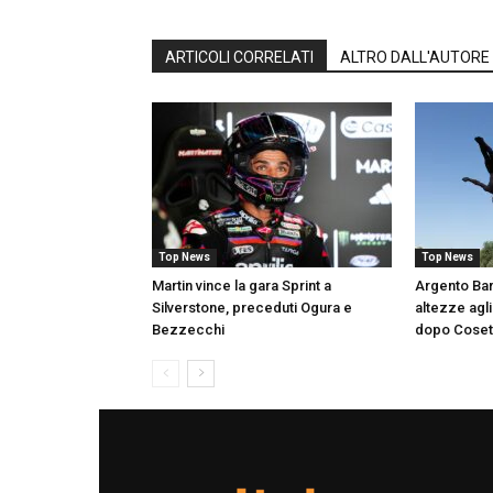
ARTICOLI CORRELATI
ALTRO DALL'AUTORE
Top News
Top News
Martin vince la gara Sprint a
Argento Bar
Silverstone, preceduti Ogura e
altezze agli
Bezzecchi
dopo Coset