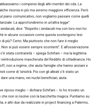
abbassiamo i compensi degli altri membri dei cda. La
alche risorsa in più ma avremo maggiore efficienza. Però
sul piano comunicativo, non vogliamo passare come quelli
tanziale. La approfondiremo in un’altra legge”.
 sindacati, dice: “Rispetto i sindacati ma con loro non ho
chè in alcune occasioni come questa sostengono tesi
e di più? Certo. Ma piuttosto che non fare è meglio
. Non si può essere sempre scontenti”. E all’osservazione
c’è stata contrarietà – spiega Schifani – ma la legittima
reintroduzione mascherata del Reddito di cittadinanza. Ho
n-off, non a regime, che aiuta famiglie che hanno anziani e
ti come di ‘sinistrà. Poi con gli alleati c’è stato un
 dare una mano, nei nuclei beneficiari, aiuta
ve riposo meglio – dichiara Schifani -. Io ho trovato un
ne che non si risolve con la bacchetta magica. Puntiamo su
a, e altri due da realizzate in project financing a Palermo,