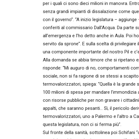
per i quali ci sono dieci milioni in manovra. Ent
senza grandi impianti di dissalazione come quell
con il governo”. “A inizio legislatura – aggiunge
conferiti al commissario Dall’Acqua. Da parte 
all’emergenza e l’ho detto anche in Aula. Poi h
servito da sprone”. E sulla scelta di privilegiare 
una componente importante del nostro Pil e c’er
Alla domanda se abbia timore che si ripetano e
risponde: “Mi auguro di no, comportamenti come q
sociale, non si fa ragione di se stessi a scapito d
termovalorizzatori, spiega: “Quella è la grande
100 milioni di spesa per mandare l’immondizia al
con risorse pubbliche per non gravare i cittadini c
appalti, che saranno pesanti… Sì, il pericolo der
termovalorizzatori, uno a Palermo e l’altro a Ca
questa legislatura, non ci si ferma più”.
Sul fronte della sanità, sottolinea poi Schifani “