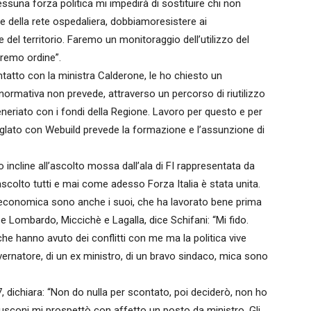
essuna forza politica mi impedirà di sostituire chi non
ne della rete ospedaliera, dobbiamoresistere ai
 del territorio. Faremo un monitoraggio dell’utilizzo del
eremo ordine”.
ntatto con la ministra Calderone, le ho chiesto un
e normativa non prevede, attraverso un percorso di riutilizzo
eneriato con i fondi della Regione. Lavoro per questo e per
o siglato con Webuild prevede la formazione e l’assunzione di
 incline all’ascolto mossa dall’ala di FI rappresentata da
colto tutti e mai come adesso Forza Italia è stata unita.
ta economica sono anche i suoi, che ha lavorato bene prima
se Lombardo, Miccichè e Lagalla, dice Schifani: “Mi fido.
e hanno avuto dei conflitti con me ma la politica vive
ernatore, di un ex ministro, di un bravo sindaco, mica sono
, dichiara: “Non do nulla per scontato, poi deciderò, non ho
sconi mi prospettò con affetto un posto da ministro. Gli