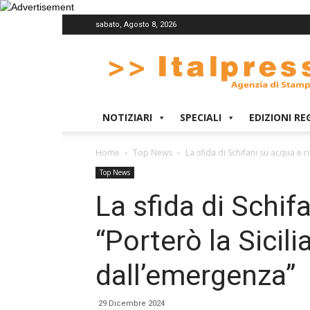
sabato, Agosto 8, 2026
Italpress
NOTIZIARI
SPECIALI
EDIZIONI RE
Home
Top News
La sfida di Schifani su acqua e rifi
Top News
La sfida di Schifa
“Porterò la Sicili
dall’emergenza”
29 Dicembre 2024