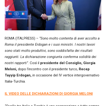
ROMA (ITALPRESS) –
“Sono molto contenta di aver accolto a
Roma il presidente Erdogan e i suoi ministri. I nostri lavori
sono stati molto produttivi, sono soddisfatta dei risultati
raggiunti. La dichiarazione congiunta conferma solidità dei
nostri rapporti”.
Così il
presidente del Consiglio, Giorgia
Meloni,
dopo l’incontro con il presidente turco,
Recep
Tayyip Erdogan,
in occasione del IV vertice intergovernativo
Italia-Turchia.
IL VIDEO DELLE DICHIARAZIONI DI GIORGIA MELONI
“Quella tra Italia e Turchia è una cooperazione a tutto campo,