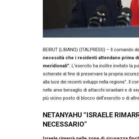
BEIRUT (LIBANO) (ITALPRESS) – Il comando dell
necessità che i residenti attendano prima di 
meridionali”.
L’esercito ha inoltre invitato la po
schierate al fine di preservare la propria sicurez
alla luce dei recenti sviluppi nella regione”. Il 
nelle aree bersaglio di attacchi israeliani e di
più vicino posto di blocco dell’esercito o di altr
NETANYAHU “ISRAELE RIMARRA
NECESSARIO”
Israele rimarrà nelle zone di sicurezza finch