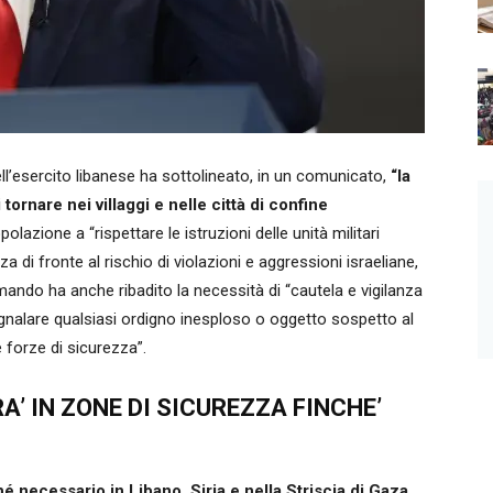
’esercito libanese ha sottolineato, in un comunicato,
“la
tornare nei villaggi e nelle città di confine
polazione a “rispettare le istruzioni delle unità militari
za di fronte al rischio di violazioni e aggressioni israeliane,
comando ha anche ribadito la necessità di “cautela e vigilanza
 segnalare qualsiasi ordigno inesploso o oggetto sospetto al
e forze di sicurezza”.
’ IN ZONE DI SICUREZZA FINCHE’
é necessario in Libano, Siria e nella Striscia di Gaza
.