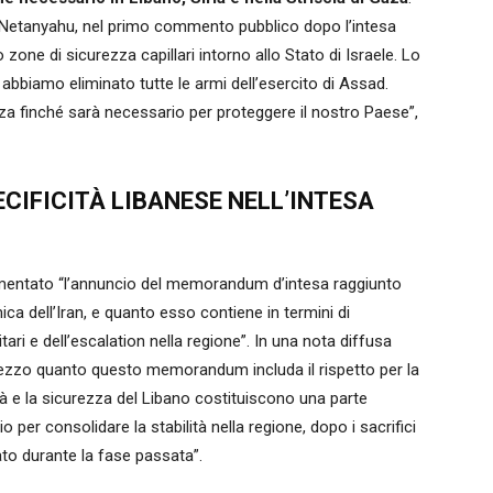
in Netanyahu, nel primo commento pubblico dopo l’intesa
o zone di sicurezza capillari intorno allo Stato di Israele. Lo
 abbiamo eliminato tutte le armi dell’esercito di Assad.
zza finché sarà necessario per proteggere il nostro Paese”,
CIFICITÀ LIBANESE NELL’INTESA
mentato “l’annuncio del memorandum d’intesa raggiunto
mica dell’Iran, e quanto esso contiene in termini di
ari e dell’escalation nella regione”. In una nota diffusa
rezzo quanto questo memorandum includa il rispetto per la
ità e la sicurezza del Libano costituiscono una parte
o per consolidare la stabilità nella regione, dopo i sacrifici
ato durante la fase passata”.