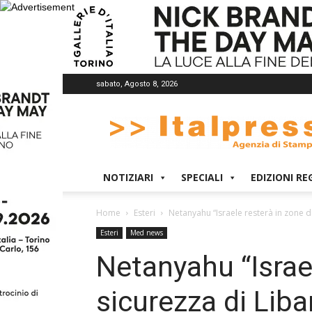
sabato, Agosto 8, 2026
Italpress
NOTIZIARI
SPECIALI
EDIZIONI RE
Home
Esteri
Netanyahu “Israele resterà in zone di 
Esteri
Med news
Netanyahu “Israel
sicurezza di Liba