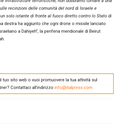
e infrastrutture terroristiche, non dobbiamo tornare a una
sulle recinzioni delle comunità del nord di Israele e
 solo istante di fronte al fuoco diretto contro lo Stato di
rema destra ha aggiunto che ogni drone o missile lanciato
raeliano a Dahiyeh”, la periferia meridionale di Beirut
ah.
l tuo sito web o vuoi promuovere la tua attività sul
tner? Contattaci all'indirizzo
info@italpress.com