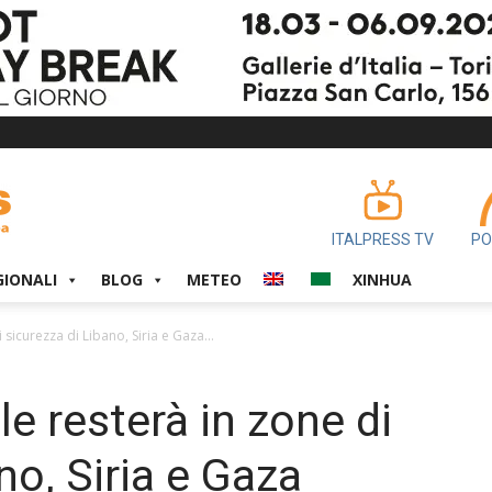
ITALPRESS TV
PO
GIONALI
BLOG
METEO
XINHUA
sicurezza di Libano, Siria e Gaza...
e resterà in zone di
no, Siria e Gaza