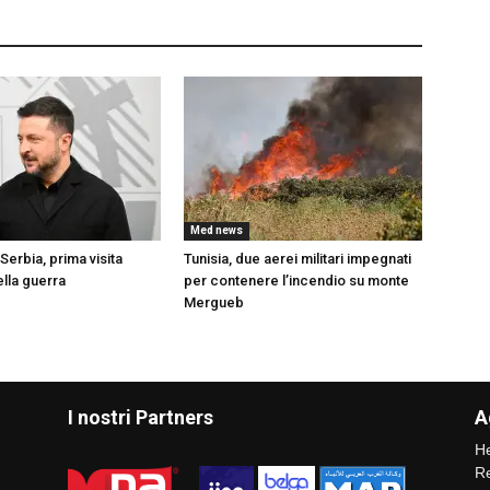
Med news
Serbia, prima visita
Tunisia, due aerei militari impegnati
ella guerra
per contenere l’incendio su monte
Mergueb
I nostri Partners
A
He
Re