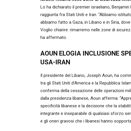
Lo ha dichiarato il premier israeliano, Benjam
raggiunta fra Stati Uniti e Iran. “Abbiamo istituit
abbiamo fatto a Gaza, in Libano e in Siria, dove
Voglio chiarire: rimarremo nelle zone di sicure
ha affermato.
AOUN ELOGIA INCLUSIONE SPE
USA-IRAN
Il presidente del Libano, Joseph Aoun, ha com
tra gli Stati Uniti d’America e la Repubblica Isla
conferma della cessazione delle operazioni milit
dalla presidenza libanese, Aoun afferma: “App
specificità libanese e la decisione che la stabil
integrante e inseparabile di qualsiasi sforzo seri
e gli oneri gravosi che i libanesi hanno sopport