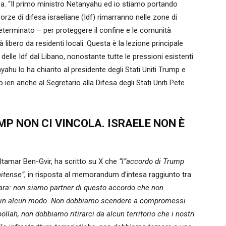
Gaza. “Il primo ministro Netanyahu ed io stiamo portando
Forze di difesa israeliane (Idf) rimarranno nelle zone di
eterminato – per proteggere il confine e le comunità
arà libero da residenti locali. Questa è la lezione principale
 delle Idf dal Libano, nonostante tutte le pressioni esistenti
yahu lo ha chiarito al presidente degli Stati Uniti Trump e
to ieri anche al Segretario alla Difesa degli Stati Uniti Pete
MP NON CI VINCOLA. ISRAELE NON È
, Itamar Ben-Gvir, ha scritto su X che
“l”accordo di Trump
nitense”
, in risposta al memorandum d’intesa raggiunto tra
ara: non siamo partner di questo accordo che non
ola in alcun modo. Non dobbiamo scendere a compromessi
lah, non dobbiamo ritirarci da alcun territorio che i nostri