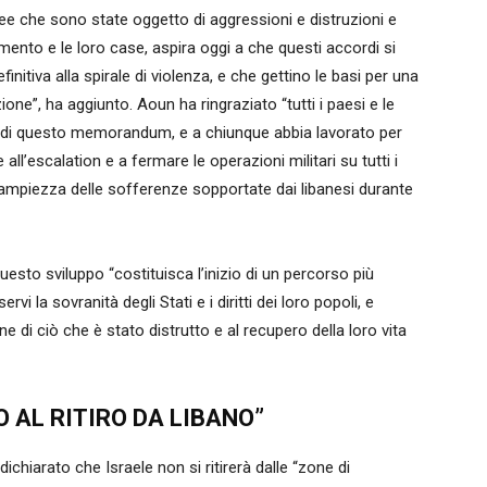
e aree che sono state oggetto di aggressioni e distruzioni e
amento e le loro case, aspira oggi a che questi accordi si
initiva alla spirale di violenza, e che gettino le basi per una
ione”, ha aggiunto. Aoun ha ringraziato “tutti i paesi e le
o di questo memorandum, e a chiunque abbia lavorato per
e all’escalation e a fermare le operazioni militari su tutti i
’ampiezza delle sofferenze sopportate dai libanesi durante
uesto sviluppo “costituisca l’inizio di un percorso più
rvi la sovranità degli Stati e i diritti dei loro popoli, e
ne di ciò che è stato distrutto e al recupero della loro vita
O AL RITIRO DA LIBANO”
dichiarato che Israele non si ritirerà dalle “zone di