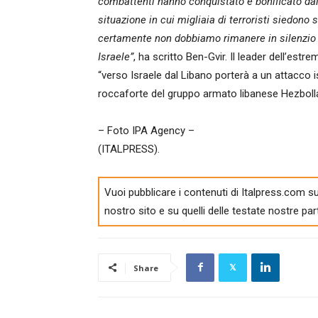
combattenti hanno conquistato e bonificato dall
situazione in cui migliaia di terroristi siedono 
certamente non dobbiamo rimanere in silenzio un
Israele”
, ha scritto Ben-Gvir. Il leader dell’est
“verso Israele dal Libano porterà a un attacco is
roccaforte del gruppo armato libanese Hezboll
– Foto IPA Agency –
(ITALPRESS).
Vuoi pubblicare i contenuti di Italpress.com su
nostro sito e su quelli delle testate nostre par
Share