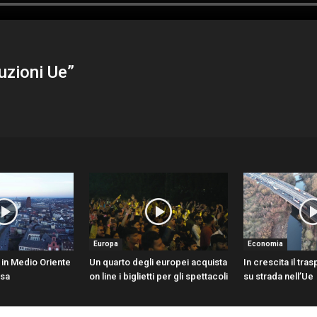
uzioni Ue”
Europa
Economia
i in Medio Oriente
Un quarto degli europei acquista
In crescita il tra
esa
on line i biglietti per gli spettacoli
su strada nell’Ue