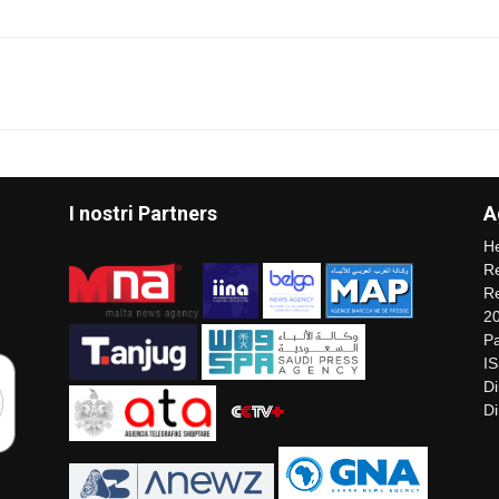
I nostri Partners
A
He
Re
Re
2
Pa
I
Di
Di