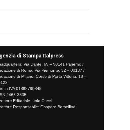
genzia di Stampa Italpress
adquarters: Via Dante, 69 – 90141 Palermo /
dazione di Roma: Via Piemonte, 32 – 00187 /
dazione di Milano: Corso di Porta Vittoria, 18 –
0122
rtita IVA 01868790849
SSN 2465-3535
rettore Editoriale: Italo Cucci
rettore Responsabile: Gaspare Borsellino