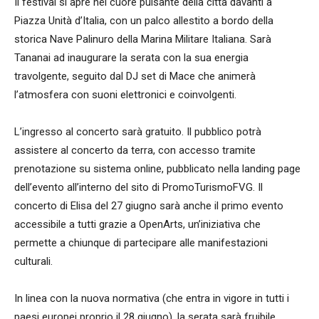
Il festival si apre nel cuore pulsante della città davanti a
Piazza Unità d’Italia, con un palco allestito a bordo della
storica Nave Palinuro della Marina Militare Italiana. Sarà
Tananai ad inaugurare la serata con la sua energia
travolgente, seguito dal DJ set di Mace che animerà
l’atmosfera con suoni elettronici e coinvolgenti.
L’ingresso al concerto sarà gratuito. Il pubblico potrà
assistere al concerto da terra, con accesso tramite
prenotazione su sistema online, pubblicato nella landing page
dell’evento all’interno del sito di PromoTurismoFVG. Il
concerto di Elisa del 27 giugno sarà anche il primo evento
accessibile a tutti grazie a OpenArts, un’iniziativa che
permette a chiunque di partecipare alle manifestazioni
culturali.
In linea con la nuova normativa (che entra in vigore in tutti i
paesi europei proprio il 28 giugno), la serata sarà fruibile