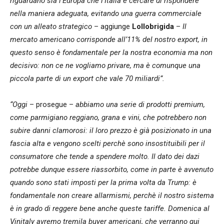
riguardano sia l’Europa che l’Italia e cercare di rispondere
nella maniera adeguata, evitando una guerra commerciale
con un alleato strategico
– aggiunge
Lollobrigida
–
Il
mercato americano corrisponde all’11% del nostro export, in
questo senso è fondamentale per la nostra economia ma non
decisivo: non ce ne vogliamo privare, ma è comunque una
piccola parte di un export che vale 70 miliardi”.
“Oggi
– prosegue –
abbiamo una serie di prodotti premium,
come parmigiano reggiano, grana e vini, che potrebbero non
subire danni clamorosi: il loro prezzo è già posizionato in una
fascia alta e vengono scelti perchè sono insostituibili per il
consumatore che tende a spendere molto. Il dato dei dazi
potrebbe dunque essere riassorbito, come in parte è avvenuto
quando sono stati imposti per la prima volta da Trump: è
fondamentale non creare allarmismi, perchè il nostro sistema
è in grado di reggere bene anche queste tariffe. Domenica al
Vinitaly avremo tremila buyer americani, che verranno qui