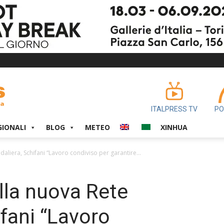
ITALPRESS TV
PO
GIONALI
BLOG
METEO
XINHUA
aliera, Schifani “Lavoro condiviso per garantire...
alla nuova Rete
ifani “Lavoro