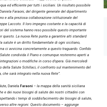
a ed efficiente per tutti i siciliani. Un risultato possibile
 Daniela Faraoni, del dirigente generale del dipartimento
ino e alla preziosa collaborazione istituzionale del
eppe Laccoto. Il loro impegno costante e la capacità di
attori del sistema hanno reso possibile questo importante
 per questo. La nuova Rete punta a garantire alti standard
é la salute è un diritto fondamentale di ogni siciliano,
rma ci avvicina concretamente a questo traguardo. Confido
Salute condivida il Piano e comunque resteremo aperti a
 integrazioni o modifiche in corso d’opera. Già mercoledì
 della Salute Schillaci, il confronto sul mantenimento del
a, che sarà integrato nella nuova Rete”
.
lute, Daniela
Faraoni
–
la mappa della sanità siciliana
 e dei nuovi bisogni di salute dei nostri cittadini con
e rispettando i tempi di soddisfacimento dei bisogni di salute,
 verso altre regioni. Questo documento – aggiunge