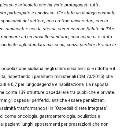
plesso e articolato che ha visto protagonisti tutti i
voro partecipato e condiviso. C’è stato un dialogo costante
ponsabili del settore, con i rettori universitari, con la
n i sindacati e con la stessa commissione Salute dell’Ars.
i ripensare ad un modello sanitario, così come ci è stato
pondente agli standard nazionali, senza perdere di vista le
opolazione siciliana negli ultimi dieci anni si è ridotta e il
ltà, rispettando i parametri ministeriali (DM 70/2015) che
cuti e 0,7 per lungodegenza e riabilitazione. La risposta
e conta 139 strutture ospedaliere tra pubbliche e private.
gma: gli ospedali periferici, anziché essere penalizzati,
ossimità trasformandosi in “Ospedali di rete integrata”.
ici come oncologia, gastroenterologia, oculistica e
o ai pazienti lunghi spostamenti per prestazioni che non