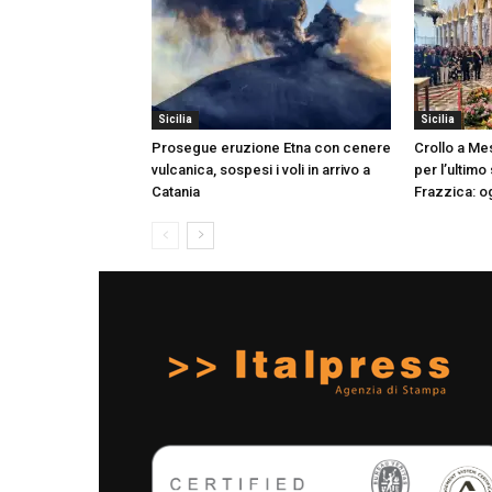
Sicilia
Sicilia
Prosegue eruzione Etna con cenere
Crollo a Me
vulcanica, sospesi i voli in arrivo a
per l’ultimo
Catania
Frazzica: og