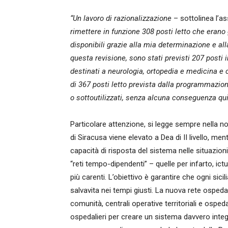
“Un lavoro di razionalizzazione
– sottolinea l’a
rimettere in funzione 308 posti letto che erano
disponibili grazie alla mia determinazione e alla
questa revisione, sono stati previsti 207 posti in
destinati a neurologia, ortopedia e medicina e 
di 367 posti letto prevista dalla programmazion
o sottoutilizzati, senza alcuna conseguenza quind
Particolare attenzione, si legge sempre nella no
di Siracusa viene elevato a Dea di II livello, ment
capacità di risposta del sistema nelle situazion
“reti tempo-dipendenti” – quelle per infarto, ict
più carenti. L’obiettivo è garantire che ogni si
salvavita nei tempi giusti. La nuova rete ospedali
comunità, centrali operative territoriali e osped
ospedalieri per creare un sistema davvero integ