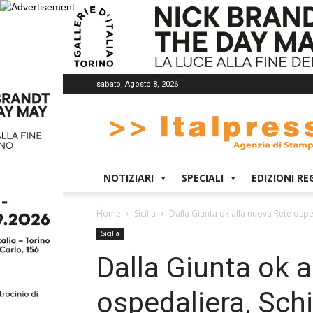
sabato, Agosto 8, 2026
Italpress
NOTIZIARI
SPECIALI
EDIZIONI RE
Home
Sicilia
Dalla Giunta ok alla nuova Rete osped
Sicilia
Dalla Giunta ok 
ospedaliera, Sch