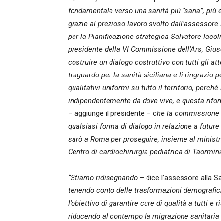
fondamentale verso una sanità più “sana”, più equ
grazie al prezioso lavoro svolto dall’assessore
per la Pianificazione strategica Salvatore Iacol
presidente della VI Commissione dell’Ars, Gius
costruire un dialogo costruttivo con tutti gli 
traguardo per la sanità siciliana e li ringrazio
qualitativi uniformi su tutto il territorio, perch
indipendentemente da dove vive, e questa rifo
– aggiunge il presidente – c
he la commissione 
qualsiasi forma di dialogo in relazione a future
sarò a Roma per proseguire, insieme al ministro
Centro di cardiochirurgia pediatrica di Taormin
“Stiamo ridisegnando
– dice l’assessore alla Sa
tenendo conto delle trasformazioni demografiche
l’obiettivo di garantire cure di qualità a tutti 
riducendo al contempo la migrazione sanitaria