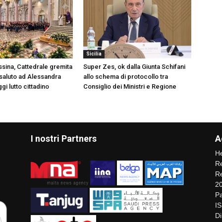
Sicilia
ssina, Cattedrale gremita
Super Zes, ok dalla Giunta Schifani
 saluto ad Alessandra
allo schema di protocollo tra
gi lutto cittadino
Consiglio dei Ministri e Regione
I nostri Partners
A
He
Re
Re
2
Pa
I
Di