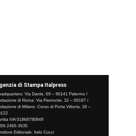
genzia di Stampa Italpress
adquarters: Via Dante, 69 – 90141 Palermo /
dazione di Roma: Via Piemonte, 32 – 00187 /
dazione di Milano: Corso di Porta Vittoria, 18 –
0122
rtita IVA 01868790849
SSN 2465-3535
rettore Editoriale: Italo Cucci