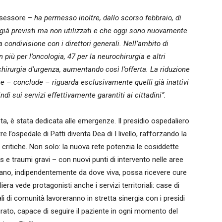
ssessore –
ha permesso inoltre, dallo scorso febbraio, di
 già previsti ma non utilizzati e che oggi sono nuovamente
 condivisione con i direttori generali. Nell’ambito di
 più per l’oncologia, 47 per la neurochirurgia e altri
chirurgia d’urgenza, aumentando così l’offerta. La riduzione
e – conclude – riguarda esclusivamente quelli già inattivi
i sui servizi effettivamente garantiti ai cittadini”.
ta, è stata dedicata alle emergenze. Il presidio ospedaliero
re l’ospedale di Patti diventa Dea di I livello, rafforzando la
i critiche. Non solo: la nuova rete potenzia le cosiddette
us e traumi gravi – con nuovi punti di intervento nelle aree
ciliano, indipendentemente da dove viva, possa ricevere cure
era vede protagonisti anche i servizi territoriali: case di
ali di comunità lavoreranno in stretta sinergia con i presidi
rato, capace di seguire il paziente in ogni momento del