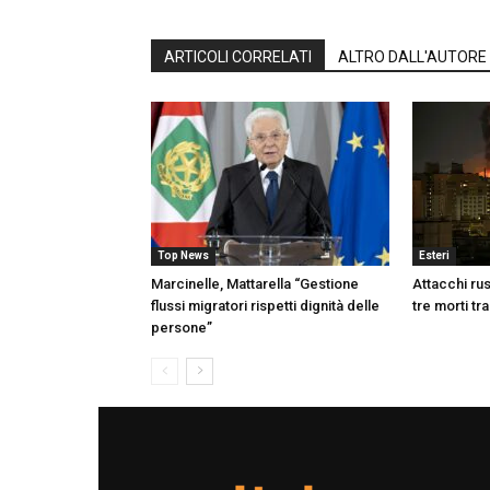
ARTICOLI CORRELATI
ALTRO DALL'AUTORE
Top News
Esteri
Marcinelle, Mattarella “Gestione
Attacchi rus
flussi migratori rispetti dignità delle
tre morti tr
persone”