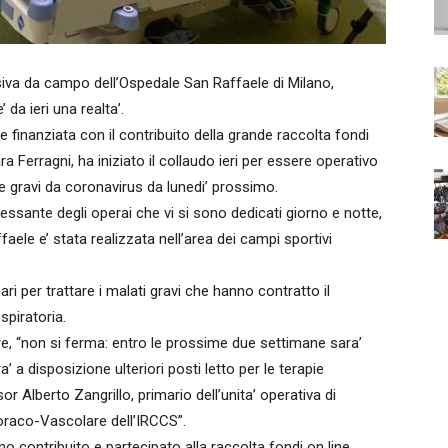
va da campo dell’Ospedale San Raffaele di Milano,
da ieri una realta’.
te finanziata con il contribuito della grande raccolta fondi
a Ferragni, ha iniziato il collaudo ieri per essere operativo
e gravi da coronavirus da lunedi’ prossimo.
cessante degli operai che vi si sono dedicati giorno e notte,
aele e’ stata realizzata nell’area dei campi sportivi
ri per trattare i malati gravi che hanno contratto il
spiratoria.
, “non si ferma: entro le prossime due settimane sara’
 a disposizione ulteriori posti letto per le terapie
r Alberto Zangrillo, primario dell’unita’ operativa di
raco-Vascolare dell’IRCCS”.
no contribuito e partecipato alla raccolta fondi on line