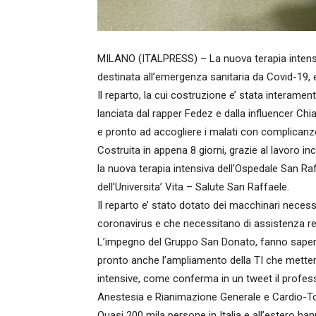
MILANO (ITALPRESS) – La nuova terapia intensi
destinata all’emergenza sanitaria da Covid-19, e’ 
Il reparto, la cui costruzione e’ stata interamen
lanciata dal rapper Fedez e dalla influencer Chiar
e pronto ad accogliere i malati con complicanz
Costruita in appena 8 giorni, grazie al lavoro in
la nuova terapia intensiva dell’Ospedale San Raff
dell’Universita’ Vita – Salute San Raffaele.
Il reparto e’ stato dotato dei macchinari necessa
coronavirus e che necessitano di assistenza re
L’impegno del Gruppo San Donato, fanno sapere
pronto anche l’ampliamento della TI che mettera’
intensive, come conferma in un tweet il professo
Anestesia e Rianimazione Generale e Cardio-To
Quasi 200 mila persone in Italia e all’estero han