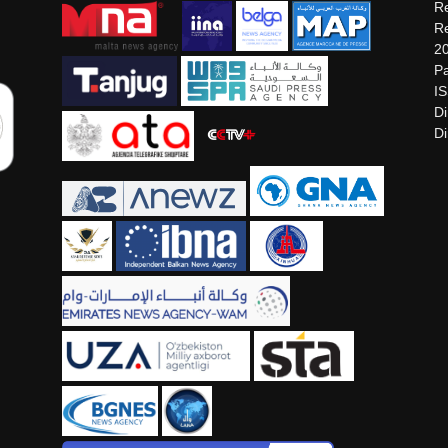
Re
Re
2
Pa
I
Di
Di