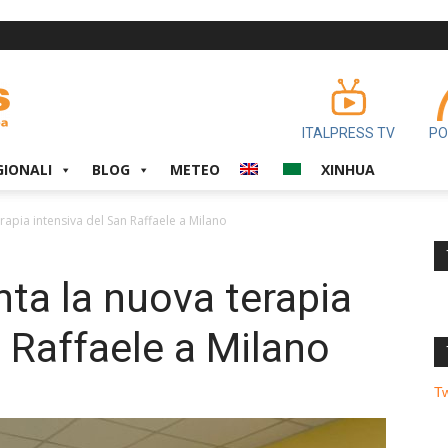
ITALPRESS TV
PO
GIONALI
BLOG
METEO
XINHUA
rapia intensiva del San Raffaele a Milano
nta la nuova terapia
n Raffaele a Milano
T