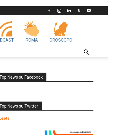
DCAST
ROMA
OROSCOPO
Top News su Facebook
Top News su Twitter
weets