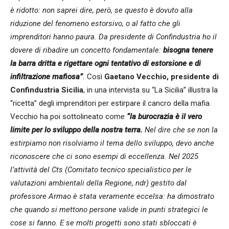
è ridotto: non saprei dire, però, se questo è dovuto alla
riduzione del fenomeno estorsivo, o al fatto che gli
imprenditori hanno paura. Da presidente di Confindustria ho il
dovere di ribadire un concetto fondamentale:
bisogna tenere
la barra dritta e rigettare ogni tentativo di estorsione e di
infiltrazione mafiosa”
.
Così
Gaetano Vecchio, presidente di
Confindustria Sicilia
, in una intervista su “La Sicilia” illustra la
“ricetta” degli imprenditori per estirpare il cancro della mafia.
Vecchio ha poi sottolineato come
“la burocrazia è il vero
limite per lo sviluppo della nostra terra.
Nel dire che se non la
estirpiamo non risolviamo il tema dello sviluppo, devo anche
riconoscere che ci sono esempi di eccellenza. Nel 2025
l’attività del Cts (Comitato tecnico specialistico per le
valutazioni ambientali della Regione, ndr) gestito dal
professore Armao è stata veramente eccelsa: ha dimostrato
che quando si mettono persone valide in punti strategici le
cose si fanno. E se molti progetti sono stati sbloccati è