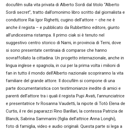
docufilm sulla vita privata di Alberto Sordi dal titolo “Alberto
Sordi secret”, tratto dall’omonimo libro scritto dal giornalista e
conduttore Rai Igor Righetti, cugino dell’attore – che ne è
anche il regista – e pubblicato da Rubbettino editore, giunto
all’undicesima ristampa. Il primo ciak si è tenuto nel
suggestivo centro storico di Narni, in provincia di Terni, dove
si sono presentate centinaia di comparse che hanno
sovraffollato la cittadina. Un progetto internazionale, anche in
lingua inglese e spagnola, in cui per la prima volta i milioni di
fan in tutto il mondo dell’Alberto nazionale scopriranno la vita
familiare del grande attore. Il docufilm si compone di una
parte documentaristica con testimonianze inedite di amici e
parenti dell’attore tra i quali il regista Pupi Avati, l’annunciatrice
e presentatrice tv Rosanna Vaudetti, la nipote di Totò Elena de
Curtis, il re dei paparazzi Rino Barillari, la contessa Patrizia de
Blanck, Sabrina Sammarini (figlia dell’attrice Anna Longhi),
foto di famiglia, video e audio originali. Questa parte si lega a