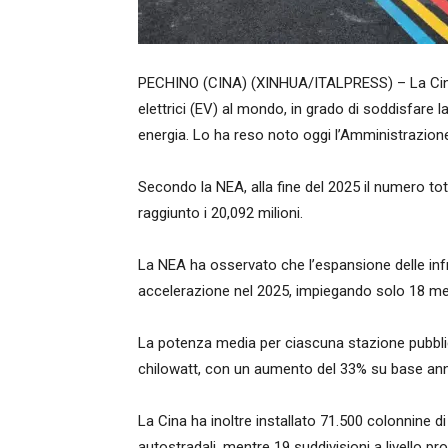
PECHINO (CINA) (XINHUA/ITALPRESS) – La Cina ha
elettrici (EV) al mondo, in grado di soddisfare la
energia. Lo ha reso noto oggi l’Amministrazione
Secondo la NEA, alla fine del 2025 il numero tota
raggiunto i 20,092 milioni.
La NEA ha osservato che l’espansione delle infra
accelerazione nel 2025, impiegando solo 18 mesi
La potenza media per ciascuna stazione pubblica d
chilowatt, con un aumento del 33% su base an
La Cina ha inoltre installato 71.500 colonnine di 
autostradali, mentre 19 suddivisioni a livello p