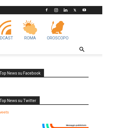
DCAST
ROMA
OROSCOPO
Top News su Facebook
Top News su Twitter
weets