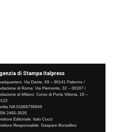
genzia di Stampa Italpress
adquarters: Via Dante, 69 – 90141 Palermo /
dazione di Roma: Via Piemonte, 32 – 00187 /
dazione di Milano: Corso di Porta Vittoria, 18 –
0122
rtita IVA 01868790849
SSN 2465-3535
rettore Editoriale: Italo Cucci
rettore Responsabile: Gaspare Borsellino