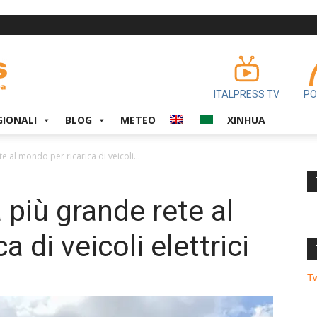
ITALPRESS TV
PO
GIONALI
BLOG
METEO
XINHUA
e al mondo per ricarica di veicoli...
a più grande rete al
 di veicoli elettrici
T