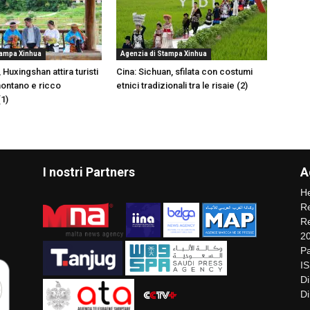
tampa Xinhua
Agenzia di Stampa Xinhua
 Huxingshan attira turisti
Cina: Sichuan, sfilata con costumi
ontano e ricco
etnici tradizionali tra le risaie (2)
(1)
I nostri Partners
A
He
Re
Re
2
Pa
I
Di
Di