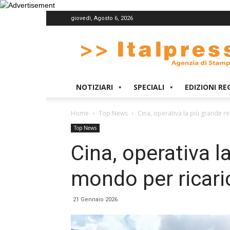
giovedì, Agosto 6, 2026
Italpress
NOTIZIARI
SPECIALI
EDIZIONI RE
Home
Top News
Cina, operativa la più grande ret
Top News
Cina, operativa l
mondo per ricarica
21 Gennaio 2026