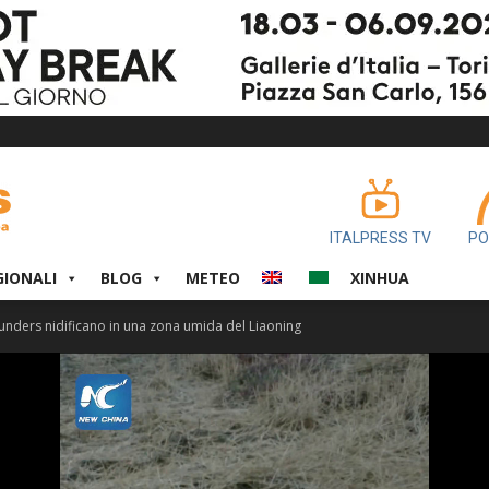
ITALPRESS TV
PO
GIONALI
BLOG
METEO
XINHUA
aunders nidificano in una zona umida del Liaoning