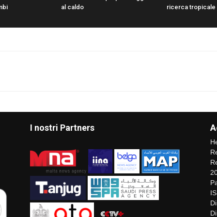
mbi
al caldo
ricerca tropicale
I nostri Partners
A
He
Re
Re
2
Pa
I
Di
Di