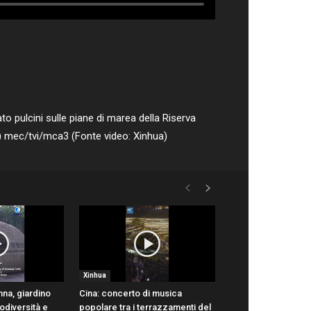
ato pulcini sulle piane di marea della Riserva
S) mec/tvi/mca3 (Fonte video: Xinhua)
Xinhua
na, giardino
Cina: concerto di musica
odiversità e
popolare tra i terrazzamenti del