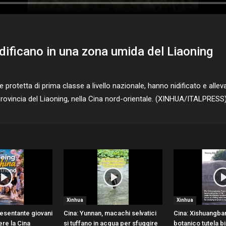
idificano in una zona umida del Liaoning
 protetta di prima classe a livello nazionale, hanno nidificato e allev
 provincia del Liaoning, nella Cina nord-orientale. (XINHUA/ITALPRES
Xinhua
Xinhua
resentante giovani
Cina: Yunnan, macachi selvatici
Cina: Xishuangban
ere la Cina
si tuffano in acqua per sfuggire
botanico tutela bi