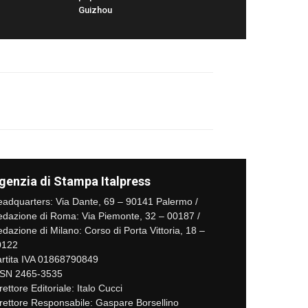
Guizhou
genzia di Stampa Italpress
adquarters: Via Dante, 69 – 90141 Palermo /
dazione di Roma: Via Piemonte, 32 – 00187 /
dazione di Milano: Corso di Porta Vittoria, 18 –
0122
rtita IVA 01868790849
SSN 2465-3535
rettore Editoriale: Italo Cucci
rettore Responsabile: Gaspare Borsellino