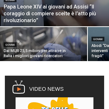
GIOVANI
Papa Leone XIV ai giovani ad Assisi “Il
coraggio di compiere scelte è l’atto più
rivoluzionario”
GIOVANI
Abodi “Da
GIOVANI
Dal MUR 25,5 milioni per attrarre in
interventi
Italia i migliori giovani ricercatori
fragili”
VIDEO NEWS