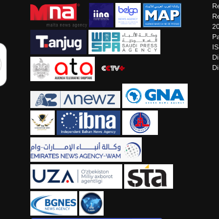
Re
Re
2
Pa
I
Di
Di