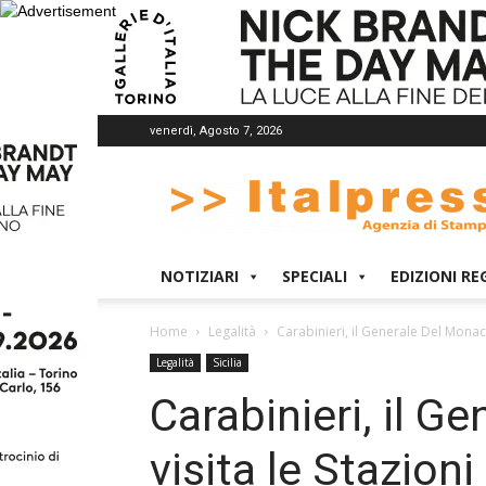
venerdì, Agosto 7, 2026
Italpress
NOTIZIARI
SPECIALI
EDIZIONI RE
Home
Legalità
Carabinieri, il Generale Del Monaco
Legalità
Sicilia
Carabinieri, il G
visita le Stazion