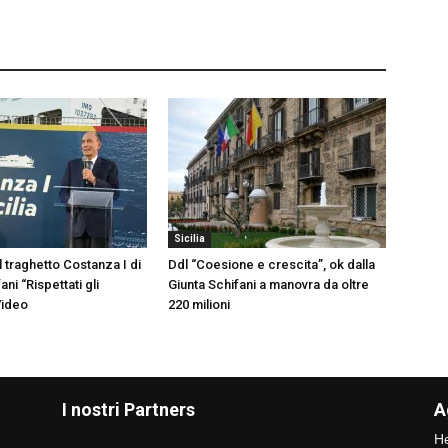
Sicilia
l traghetto Costanza I di
Ddl “Coesione e crescita”, ok dalla
fani “Rispettati gli
Giunta Schifani a manovra da oltre
Video
220 milioni
I nostri Partners
A
He