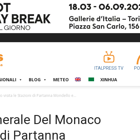
ITALPRESS TV
PO
GIONALI
BLOG
METEO
XINHUA
 visita le Stazioni di Partanna Mondello e...
enerale Del Monaco
i di Partanna