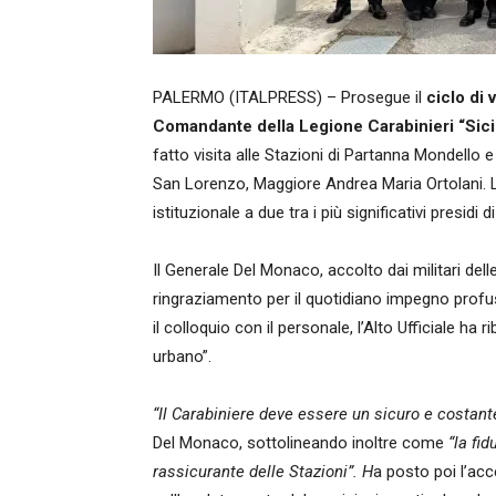
PALERMO (ITALPRESS) – Prosegue il
ciclo di 
Comandante della Legione Carabinieri “Sicilia
fatto visita alle Stazioni di Partanna Mondel
San Lorenzo, Maggiore Andrea Maria Ortolani. 
istituzionale a due tra i più significativi presidi d
Il Generale Del Monaco, accolto dai militari dell
ringraziamento per il quotidiano impegno profuso 
il colloquio con il personale, l’Alto Ufficiale ha 
urbano”.
“Il Carabiniere deve essere un sicuro e costante 
Del Monaco, sottolineando inoltre come
“la fid
rassicurante delle Stazioni”. H
a posto poi l’ac