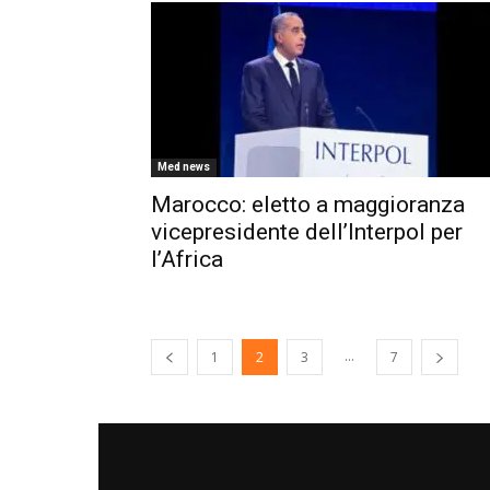
Med news
Marocco: eletto a maggioranza
vicepresidente dell’Interpol per
l’Africa
...
1
2
3
7