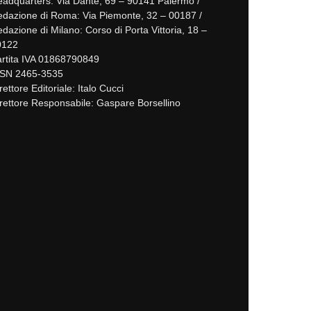
adquarters: Via Dante, 69 – 90141 Palermo /
dazione di Roma: Via Piemonte, 32 – 00187 /
dazione di Milano: Corso di Porta Vittoria, 18 –
0122
rtita IVA 01868790849
SSN 2465-3535
rettore Editoriale: Italo Cucci
rettore Responsabile: Gaspare Borsellino