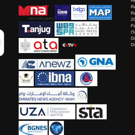
He
Re
Re
2
Pa
I
Di
Di