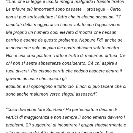
“Direi che la legge è uscita integra malgrado i franchi tiratori.
Le misure più importanti sono passate
– prosegue –
Certo,
non si può sottovalutare il fatto che in alcune occasioni 17
deputati della maggioranza hanno votato con l’opposizione.
Ma proprio un numero così elevato dimostra che nessun
partito è esente da questo problema. Neppure FdI, anche se
io penso che solo un paio dei nostri abbiano votato contro.
Non è una crisi politica. Tutto è frutto di malumori diffusi. C’è
chi non si sente abbastanza considerato. C’è chi aspira a
ruoli diversi. Poi cisono partiti che vedono nascere dentro il
governo un asse che sposta gli
equilibri e si oppongono a tutto ciò. E non si può tacere che ci
sono anche malumori verso singoli assessori”.
“Cosa dovrebbe fare Schifani? Ho partecipato a decine di
vertici di maggioranza e non sempre lì sono emersi davvero i
problemi. Gli suggerirei di incontrare i gruppi singolarmente e
alla presenza di tutti i deputati che ne fanno parte. Può