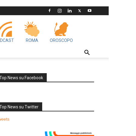
DCAST
ROMA
OROSCOPO
Top News su Facebook
Top News su Twitter
weets