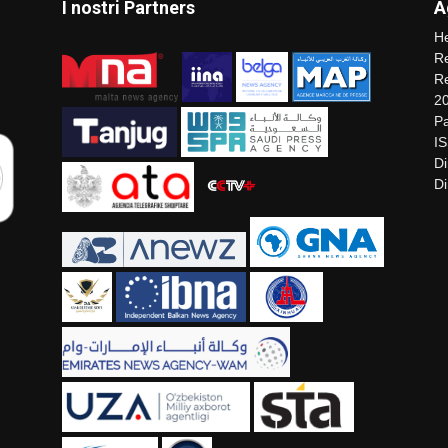
I nostri Partners
A
He
Re
Re
2
Pa
I
Di
Di