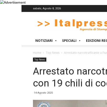
sabato, Agosto 8, 2026
Italpress
NOTIZIARI
SPECIALI
EDIZIONI RE
Home
Top News
Arrestato narcotrafficante a Fiu
Top News
Arrestato narcot
con 19 chili di c
14 Agosto 2025