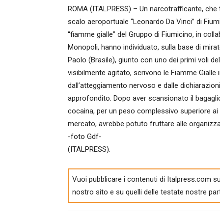
ROMA (ITALPRESS) – Un narcotrafficante, che tr
scalo aeroportuale “Leonardo Da Vinci” di Fium
“fiamme gialle” del Gruppo di Fiumicino, in coll
Monopoli, hanno individuato, sulla base di mirat
Paolo (Brasile), giunto con uno dei primi voli de
visibilmente agitato, scrivono le Fiamme Gialle i
dall’atteggiamento nervoso e dalle dichiarazion
approfondito. Dopo aver scansionato il bagaglio 
cocaina, per un peso complessivo superiore ai 
mercato, avrebbe potuto fruttare alle organizzazi
-foto Gdf-
(ITALPRESS).
Vuoi pubblicare i contenuti di Italpress.com su
nostro sito e su quelli delle testate nostre par