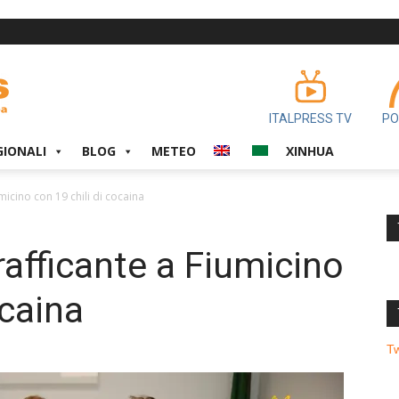
ITALPRESS TV
PO
GIONALI
BLOG
METEO
XINHUA
micino con 19 chili di cocaina
rafficante a Fiumicino
ocaina
T