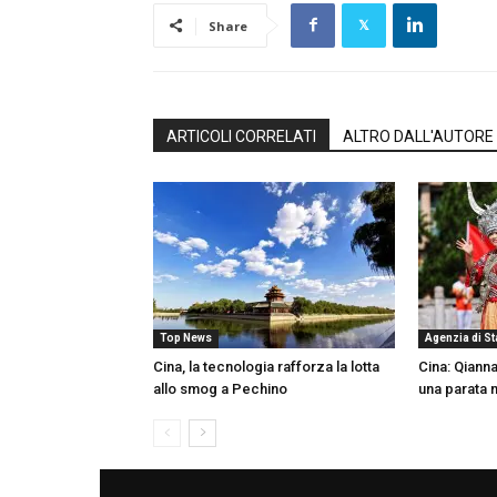
Share
ARTICOLI CORRELATI
ALTRO DALL'AUTORE
Top News
Agenzia di S
Cina, la tecnologia rafforza la lotta
Cina: Qiann
allo smog a Pechino
una parata 