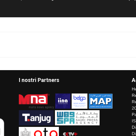
I nostri Partners
A
He
Re
Re
2
Pa
I
Di
Di