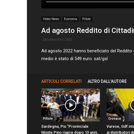
Video News
Economia
Pillole
Ad agosto Reddito di Cittadi
28 Settembre 2022
Ad agosto 2022 hanno beneficiato del Reddito e de
medio è stato di 549 euro. sat/gsl
ARTICOLI CORRELATI
ALTRO DALL'AUTORE
Pillole
Cronaca
Sardegna, Piu “Provinciale
Varese, Gdf inte
Monte Pino riapre dopo 13 anni,
ai distributori 