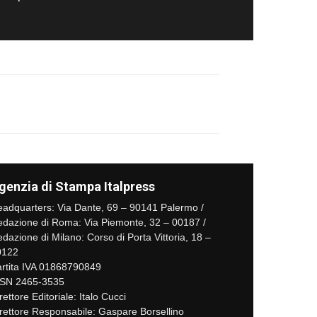
genzia di Stampa Italpress
adquarters: Via Dante, 69 – 90141 Palermo /
dazione di Roma: Via Piemonte, 32 – 00187 /
dazione di Milano: Corso di Porta Vittoria, 18 –
0122
rtita IVA 01868790849
SSN 2465-3535
rettore Editoriale: Italo Cucci
rettore Responsabile: Gaspare Borsellino