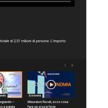
totale di 2,51 milioni di persone. L’importo
iando
Economia
angiando –
Misuratori fiscali, ecco cosa
po e patate
fare se si va in ferie