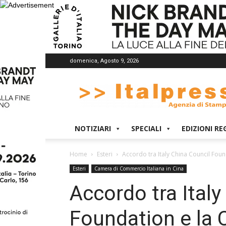
domenica, Agosto 9, 2026
Italpress
NOTIZIARI
SPECIALI
EDIZIONI RE
Home
Esteri
Accordo tra Italy China Council Foun
Esteri
Camera di Commercio Italiana in Cina
Accordo tra Italy
Foundation e la 