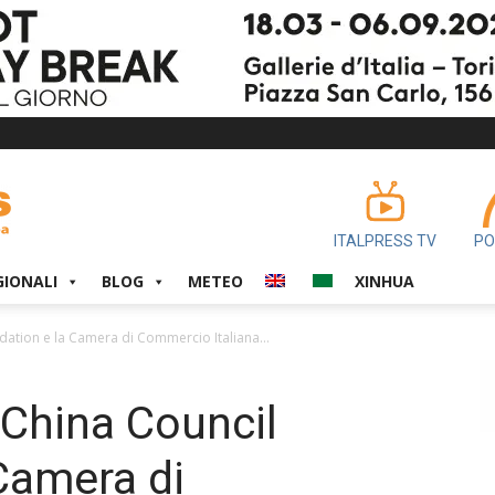
ITALPRESS TV
PO
GIONALI
BLOG
METEO
XINHUA
dation e la Camera di Commercio Italiana...
 China Council
Camera di