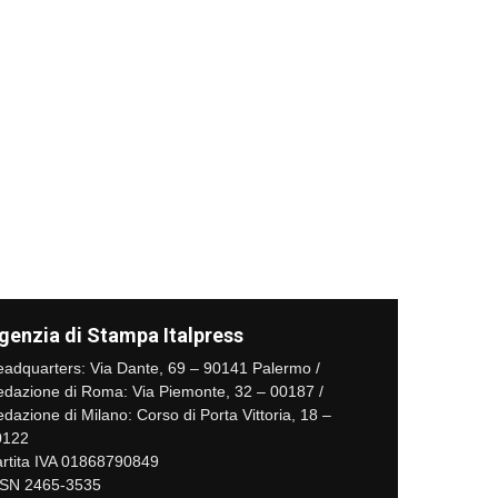
genzia di Stampa Italpress
adquarters: Via Dante, 69 – 90141 Palermo /
dazione di Roma: Via Piemonte, 32 – 00187 /
dazione di Milano: Corso di Porta Vittoria, 18 –
0122
rtita IVA 01868790849
SSN 2465-3535