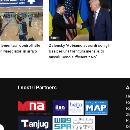
Esteri
ementati i controlli alle
Zelensky “Abbiamo accordi con gli
 i viaggiatori in arrivo
Usa per una fornitura mensile di
missili. Sono sufficienti? No”
I nostri Partners
A
He
Re
Re
2
Pa
I