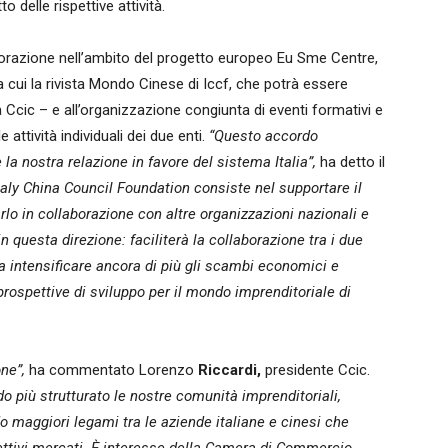
o delle rispettive attività.
aborazione nell’ambito del progetto europeo Eu Sme Centre,
 tra cui la rivista Mondo Cinese di Iccf, che potrà essere
la Ccic – e all’organizzazione congiunta di eventi formativi e
e attività individuali dei due enti.
“Questo accordo
a nostra relazione in favore del sistema Italia”,
ha detto il
taly China Council Foundation consiste nel supportare il
arlo in collaborazione con altre organizzazioni nazionali e
 questa direzione: faciliterà la collaborazione tra i due
a intensificare ancora di più gli scambi economici e
i prospettive di sviluppo per il mondo imprenditoriale di
ne”,
ha commentato Lorenzo
Riccardi,
presidente Ccic.
 più strutturato le nostre comunità imprenditoriali,
o maggiori legami tra le aziende italiane e cinesi che