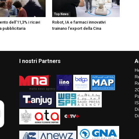
Top News
ento dell’11,3% i ricavi
Robot, IA e farmaci innovativi
ia pubblicitaria
trainano l’export della Cina
I nostri Partners
A
He
Re
Re
2
Pa
I
Di
Di