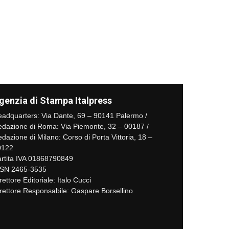
genzia di Stampa Italpress
adquarters: Via Dante, 69 – 90141 Palermo /
dazione di Roma: Via Piemonte, 32 – 00187 /
dazione di Milano: Corso di Porta Vittoria, 18 –
0122
rtita IVA 01868790849
SSN 2465-3535
rettore Editoriale: Italo Cucci
rettore Responsabile: Gaspare Borsellino