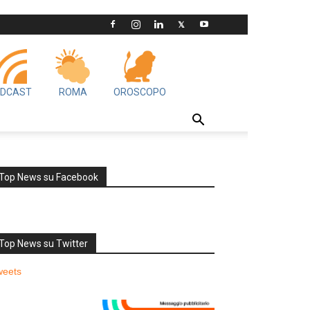
DCAST
ROMA
OROSCOPO
Top News su Facebook
Top News su Twitter
weets