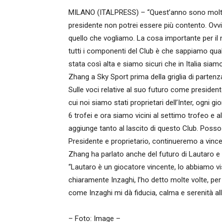
MILANO (ITALPRESS) – “Quest’anno sono molto fi
presidente non potrei essere più contento. Ov
quello che vogliamo. La cosa importante per il no
tutti i componenti del Club è che sappiamo quale
stata così alta e siamo sicuri che in Italia siamo
Zhang a Sky Sport prima della griglia di partenz
Sulle voci relative al suo futuro come presidente 
cui noi siamo stati proprietari dell’Inter, ogni g
6 trofei e ora siamo vicini al settimo trofeo e a
aggiunge tanto al lascito di questo Club. Posso 
Presidente e proprietario, continueremo a vincer
Zhang ha parlato anche del futuro di Lautaro e
“Lautaro è un giocatore vincente, lo abbiamo vis
chiaramente Inzaghi, l’ho detto molte volte, per
come Inzaghi mi dà fiducia, calma e serenità a
– Foto: Image –