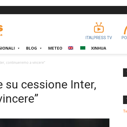
ITALPRESS TV
PO
GIONALI
BLOG
METEO
XINHUA
nter, continueremo a vincere”
 su cessione Inter,
incere”
T