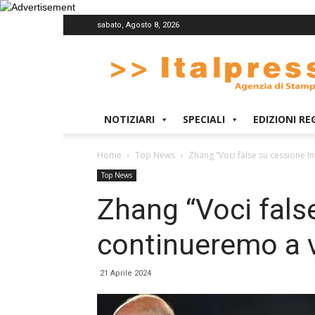
sabato, Agosto 8, 2026
Italpress
NOTIZIARI
SPECIALI
EDIZIONI RE
Home
Top News
Zhang “Voci false su cessione I
Top News
Zhang “Voci false
continueremo a v
21 Aprile 2024