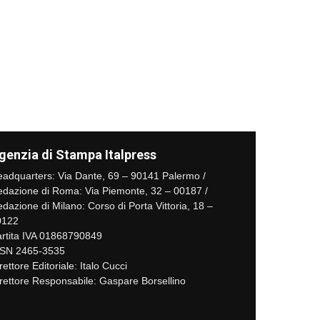
genzia di Stampa Italpress
adquarters: Via Dante, 69 – 90141 Palermo /
dazione di Roma: Via Piemonte, 32 – 00187 /
dazione di Milano: Corso di Porta Vittoria, 18 –
0122
rtita IVA 01868790849
SSN 2465-3535
rettore Editoriale: Italo Cucci
rettore Responsabile: Gaspare Borsellino