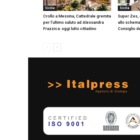
Sicilia
Sicilia
Crollo a Messina, Cattedrale gremita
Super Zes, o
per l’ultimo saluto ad Alessandra
allo schema 
Frazzica: oggi lutto cittadino
Consiglio de