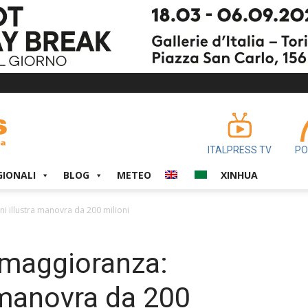
ITALPRESS TV
PO
GIONALI
BLOG
METEO
XINHUA
ani illustra manovra da 200 milioni
di maggioranza:
a manovra da 200