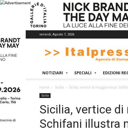
venerdì, Agosto 7, 2026
Italpress
NOTIZIARI
SPECIALI
EDIZIONI RE
Home
Sicilia
Sicilia, vertice di maggioranza: Schif
Sicilia
Sicilia, vertice 
Schifani illustr