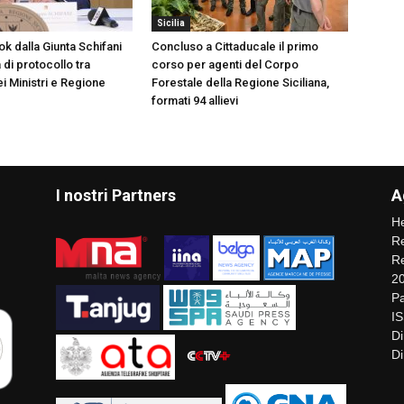
Sicilia
k dalla Giunta Schifani
Concluso a Cittaducale il primo
di protocollo tra
corso per agenti del Corpo
i Ministri e Regione
Forestale della Regione Siciliana,
formati 94 allievi
I nostri Partners
A
He
Re
Re
2
Pa
I
Di
Di