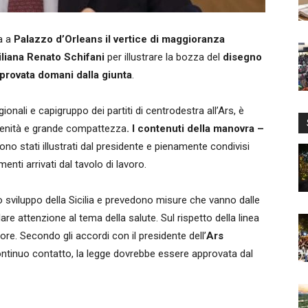
a a
Palazzo d’Orleans il vertice di maggioranza
iliana Renato Schifani
per illustrare la bozza del
disegno
pprovata domani dalla giunta
.
gionali e capigruppo dei partiti di centrodestra all’Ars, è
serenità e grande compattezza
. I contenuti della manovra –
no stati illustrati dal presidente e pienamente condivisi
menti arrivati dal tavolo di lavoro.
llo sviluppo della Sicilia e prevedono misure che vanno dalle
are attenzione al tema della salute. Sul rispetto della linea
re. Secondo gli accordi con il presidente dell’
Ars
 continuo contatto, la legge dovrebbe essere approvata dal