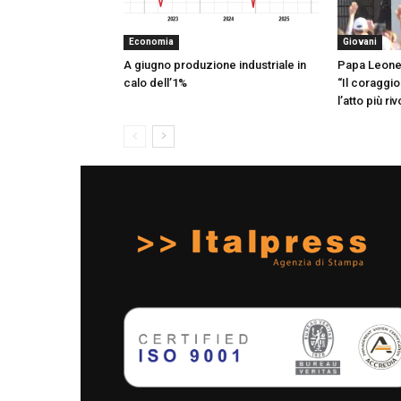
Economia
Giovani
A giugno produzione industriale in
Papa Leone 
calo dell’1%
“Il coraggi
l’atto più ri