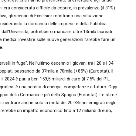
contratti che hanno preventivato di effettuare agli under
 era considerata difficile da coprire, in prevalenza (il 31%)
iva, gli scenari di Excelsior mostrano una situazione
 considerando la domanda delle imprese e della Pubblica
 dall’Università, potrebbero mancare oltre 13mila laureati
e medici. Investire sulle nuove generazioni farebbe fare un
e.
elli in fuga”. Nell’ultimo decennio i giovani tra i 20 e i 34
oppiati, passando da 37mila a 70mila (+85%) (Eurostat). Il
l 2024 è pari a ben 159,5 miliardi di euro (il 7,5% del PIL
rafica: è una perdita di energie, competenze e futuro. Oggi
doppio della Germania e più della Spagna (Eurostat). Le stime
 rientrare anche solo la metà dei 20-34enni emigrati negli
nererebbe un impatto economico fino a 12 miliardi di euro,