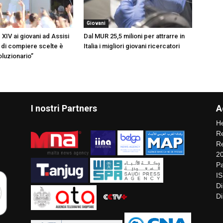
Giovani
XIV ai giovani ad Assisi
Dal MUR 25,5 milioni per attrarre in
o di compiere scelte è
Italia i migliori giovani ricercatori
voluzionario”
I nostri Partners
A
He
Re
Re
2
Pa
I
Di
Di