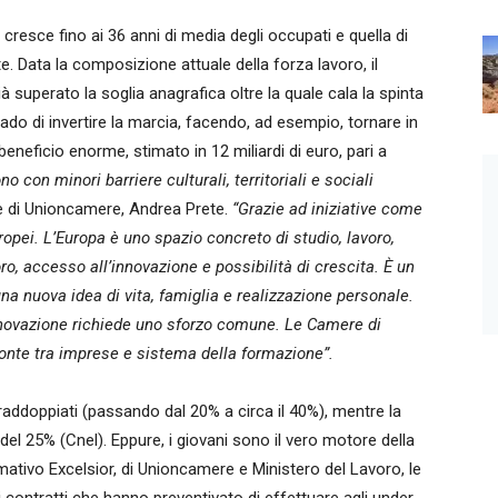
resce fino ai 36 anni di media degli occupati e quella di
e. Data la composizione attuale della forza lavoro, il
ià superato la soglia anagrafica oltre la quale cala la spinta
rado di invertire la marcia, facendo, ad esempio, tornare in
beneficio enorme, stimato in 12 miliardi di euro, pari a
o con minori barriere culturali, territoriali e sociali
nte di Unioncamere, Andrea Prete.
“Grazie ad iniziative come
opei. L’Europa è uno spazio concreto di studio, lavoro,
ro, accesso all’innovazione e possibilità di crescita. È un
a nuova idea di vita, famiglia e realizzazione personale.
 innovazione richiede uno sforzo comune. Le Camere di
nte tra imprese e sistema della formazione”.
 raddoppiati (passando dal 20% a circa il 40%), mentre la
el 25% (Cnel). Eppure, i giovani sono il vero motore della
tivo Excelsior, di Unioncamere e Ministero del Lavoro, le