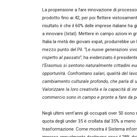
La propensione a fare innovazione di processo c
prodotto fino ai 42, per poi flettere vistosament
risultato è che il 60% delle imprese italiane ha g
a innovare (Istat). Mettere in campo azioni in g
Italia la metà dei giovani expat, produrrebbe un 
mezzo punto del Pil.
“Le nuove generazioni vivon
rispetto al passato”
, ha evidenziato il preside
l’Erasmus si sentono naturalmente cittadini eur
opportunità. Confrontano salari, qualità del lavo
cambiamento culturale profondo, che parla di un
Valorizzare la loro creatività e la capacità di
commercio sono in campo e pronte a fare da po
Negli ultimi vent’anni gli occupati over 50 sono
quota degli under 35 è crollata dal 35% a meno d
trasformazione. Come mostra il Sistema informa