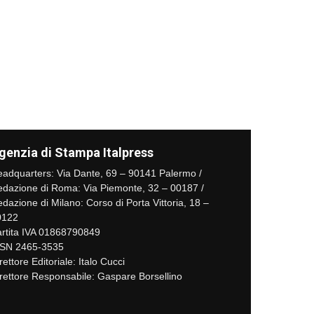
genzia di Stampa Italpress
adquarters: Via Dante, 69 – 90141 Palermo /
dazione di Roma: Via Piemonte, 32 – 00187 /
dazione di Milano: Corso di Porta Vittoria, 18 –
0122
rtita IVA 01868790849
SSN 2465-3535
rettore Editoriale: Italo Cucci
rettore Responsabile: Gaspare Borsellino