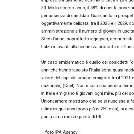
imprese annualmente destinano circa il 28% dei 
30. Ma lo scorso anno, il 48% di queste posizioni
per assenza di candidati. Guardando in prospett
oggettivamente delicata: tra il 2026 e il 2029,
amministrazione e il numero di giovani in uscita
Stem l’anno, soprattutto ingegneri, economisti 
balzo in avanti alla ricchezza prodotta nel Paes
Un caso emblematico è quello dei cosiddetti “cerv
anni che hanno lasciato l’Italia sono quasi radd
valore del capitale umano emigrato tra il 2011 e i
nazionale) (Cnel). Non è solo una perdita demog
in Italia emigrano 8 giovani ogni mille, più del 
Unioncamere mostrano che se si riuscisse a far
ultimi cinque anni (poco più di 250 mila), si ge
pari a circa mezzo punto di PIL.
– foto IPA Agency –