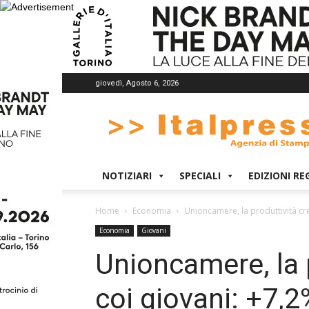
giovedì, Agosto 6, 2026
Italpress
NOTIZIARI
SPECIALI
EDIZIONI RE
Home
Economia
Unioncamere, la produttività cre
Economia
Giovani
Unioncamere, la 
coi giovani: +7,2