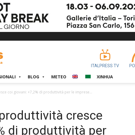
ITALPRESS TV
PO
GIONALI
BLOG
METEO
XINHUA
sce coi giovani: +7,2% di produttività per le imprese...
produttività cresce
% di produttività per