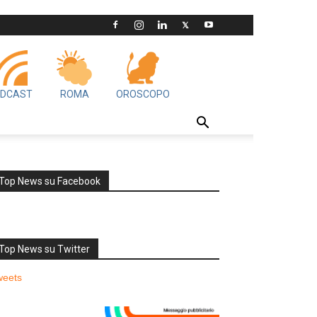
DCAST
ROMA
OROSCOPO
Top News su Facebook
Top News su Twitter
weets