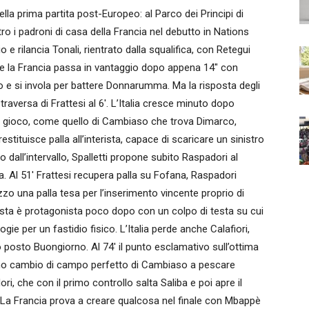
lla prima partita post-Europeo: al Parco dei Principi di
ntro i padroni di casa della Francia nel debutto in Nations
o e rilancia Tonali, rientrato dalla squalifica, con Retegui
a e la Francia passa in vantaggio dopo appena 14″ con
zo e si invola per battere Donnarumma. Ma la risposta degli
raversa di Frattesi al 6′. L’Italia cresce minuto dopo
i gioco, come quello di Cambiaso che trova Dimarco,
tituisce palla all’interista, capace di scaricare un sinistro
ro dall’intervallo, Spalletti propone subito Raspadori al
ata. Al 51′ Frattesi recupera palla su Fofana, Raspadori
zzo una palla tesa per l’inserimento vincente proprio di
pista è protagonista poco dopo con un colpo di testa su cui
ie per un fastidio fisico. L’Italia perde anche Calafiori,
posto Buongiorno. Al 74′ il punto esclamativo sull’ottima
esimo cambio di campo perfetto di Cambiaso a pescare
i, che con il primo controllo salta Saliba e poi apre il
. La Francia prova a creare qualcosa nel finale con Mbappè