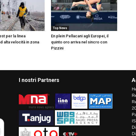
Top News
test per la linea
En plein Pellacani agli Europei, il
ad alta velocità in zona
quinto oro arriva nel sincro con
Pizzini
I nostri Partners
A
He
Re
Re
2
Pa
I
Di
Di