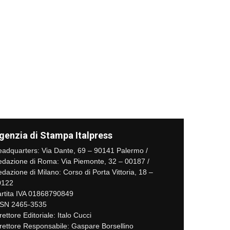
genzia di Stampa Italpress
adquarters: Via Dante, 69 – 90141 Palermo /
dazione di Roma: Via Piemonte, 32 – 00187 /
dazione di Milano: Corso di Porta Vittoria, 18 –
0122
rtita IVA 01868790849
SSN 2465-3535
rettore Editoriale: Italo Cucci
rettore Responsabile: Gaspare Borsellino