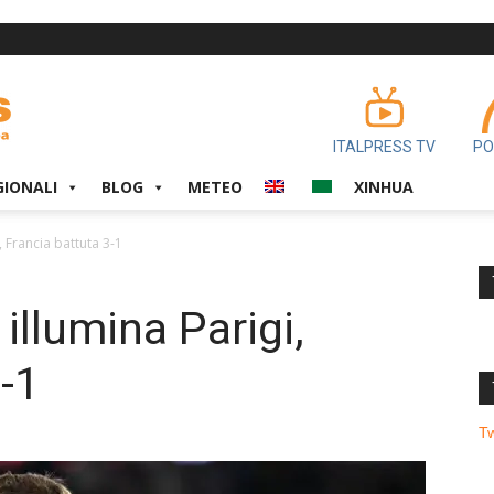
ITALPRESS TV
PO
GIONALI
BLOG
METEO
XINHUA
, Francia battuta 3-1
 illumina Parigi,
-1
T