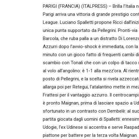
PARIGI (FRANCIA) (ITALPRESS) – Brilla l’Italia ne
Parigi arriva una vittoria di grande prestigio co
League. Luciano Spalletti propone Ricci dall’inizi
unica punta supportato da Pellegrini. Pronti-vi
Barcola, che ruba palla a un distratto Di Loren
Azzurri dopo l’avvio-shock è immediata, con la t
minuto con un gioco fatto di frequenti cambi d
scambio con Tonali che con un colpo di tacco res
al volo all’angolino: è 1-1 alla mezz’ora. Al rient
posto di Pellegrini, e la scelta si rivela azzecc
allarga poi per Retegui, l’atalantino mette in me
Frattesi per il vantaggio azzurro. Il centrocam
è pronto Maignan, prima di lasciare spazio a Udog
sfortunato in un contrasto con Dembelè: al suo 
partita giocata dagli uomini di Spalletti: enn
Udogie, l’ex Udinese si accentra e serve Raspador
piattone per battere per la terza volta Maignan