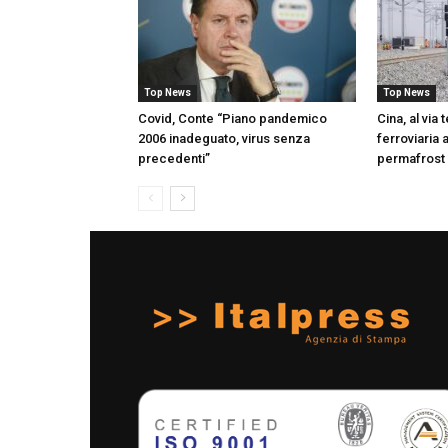
Top News
Top News
Covid, Conte “Piano pandemico
Cina, al via 
2006 inadeguato, virus senza
ferroviaria 
precedenti”
permafrost