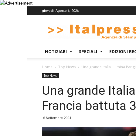
giovedì, Agosto 6, 2026
Italpress
NOTIZIARI
SPECIALI
EDIZIONI RE
Home
Top News
Una grande Italia illumina Parigi
Top News
Una grande Italia
Francia battuta 3
6 Settembre 2024