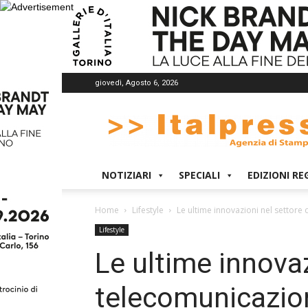
giovedì, Agosto 6, 2026
Italpress
NOTIZIARI
SPECIALI
EDIZIONI RE
Home
Lifestyle
Le ultime innovazioni nel settore 
Lifestyle
Le ultime innovaz
telecomunicazion