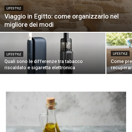
LIFESTYLE
Viaggio in Egitto: come organizzarlo nel
migliore dei modi
LIFESTYLE
LIFESTYLE
Quali sono le differenze tra tabacco
Come prep
riscaldato e sigaretta elettronica
recuperar