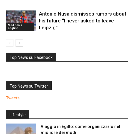
Antonio Nusa dismisses rumors about
his future “I never asked to leave
Med news
Leipzig”
english
Top News su Facebook
Top News su Twitter
Tweets
Lifestyle
Viaggio in Egitto: come organizzarlo nel
migliore dei modi