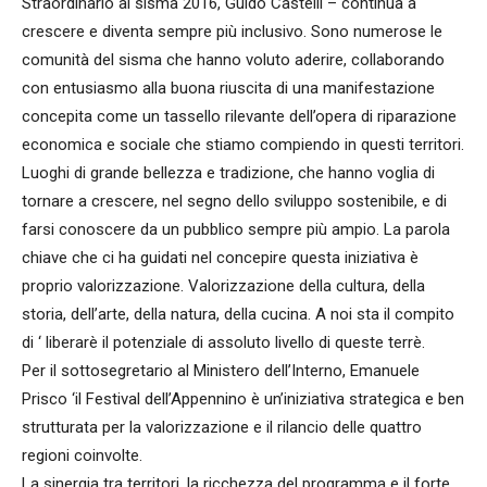
Straordinario al sisma 2016, Guido Castelli – continua a
crescere e diventa sempre più inclusivo. Sono numerose le
comunità del sisma che hanno voluto aderire, collaborando
con entusiasmo alla buona riuscita di una manifestazione
concepita come un tassello rilevante dell’opera di riparazione
economica e sociale che stiamo compiendo in questi territori.
Luoghi di grande bellezza e tradizione, che hanno voglia di
tornare a crescere, nel segno dello sviluppo sostenibile, e di
farsi conoscere da un pubblico sempre più ampio. La parola
chiave che ci ha guidati nel concepire questa iniziativa è
proprio valorizzazione. Valorizzazione della cultura, della
storia, dell’arte, della natura, della cucina. A noi sta il compito
di ‘ liberarè il potenziale di assoluto livello di queste terrè.
Per il sottosegretario al Ministero dell’Interno, Emanuele
Prisco ‘il Festival dell’Appennino è un’iniziativa strategica e ben
strutturata per la valorizzazione e il rilancio delle quattro
regioni coinvolte.
La sinergia tra territori, la ricchezza del programma e il forte